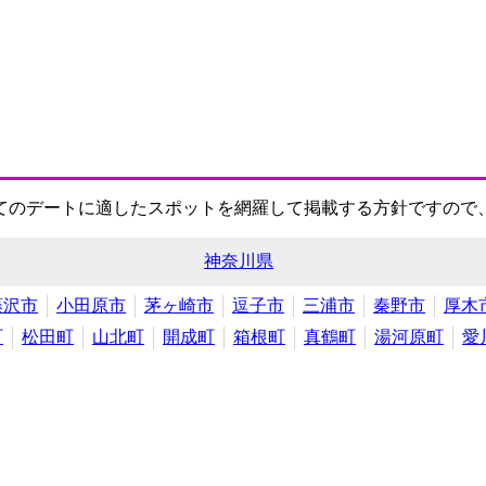
てのデートに適したスポットを網羅して掲載する方針ですので
神奈川県
藤沢市
小田原市
茅ヶ崎市
逗子市
三浦市
秦野市
厚木
町
松田町
山北町
開成町
箱根町
真鶴町
湯河原町
愛