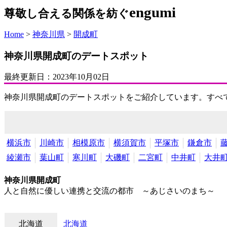
engumi
尊敬し合える関係を紡ぐ
Home
>
神奈川県
>
開成町
神奈川県開成町のデートスポット
最終更新日：
2023年10月02日
神奈川県開成町のデートスポットをご紹介しています。すべ
横浜市
川崎市
相模原市
横須賀市
平塚市
鎌倉市
綾瀬市
葉山町
寒川町
大磯町
二宮町
中井町
大井
神奈川県開成町
人と自然に優しい連携と交流の都市 ～あじさいのまち～
北海道
北海道