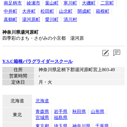
南足柄市
綾瀬市
葉山町
寒川町
大磯町
二宮町
中井町
大井町
松田町
山北町
開成町
箱根町
真鶴町
湯河原町
愛川町
清川村
神奈川県湯河原町
四季彩のまち・さがみの小京都 湯河原
Y.S.C箱根パラグライダースクール
住所
神奈川県足柄下郡湯河原町宮上803-49
-
営業時間
定休日
月・火
北海道
北海道
青森県
岩手県
秋田県
山形県
東北
宮城県
福島県
東京都
埼玉県
神奈川県
千葉県