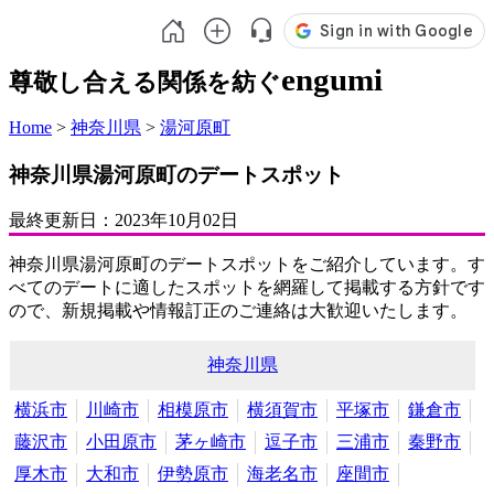
engumi
尊敬し合える関係を紡ぐ
Home
>
神奈川県
>
湯河原町
神奈川県湯河原町のデートスポット
最終更新日：
2023年10月02日
神奈川県湯河原町のデートスポットをご紹介しています。す
べてのデートに適したスポットを網羅して掲載する方針です
ので、新規掲載や情報訂正のご連絡は大歓迎いたします。
神奈川県
横浜市
川崎市
相模原市
横須賀市
平塚市
鎌倉市
藤沢市
小田原市
茅ヶ崎市
逗子市
三浦市
秦野市
厚木市
大和市
伊勢原市
海老名市
座間市