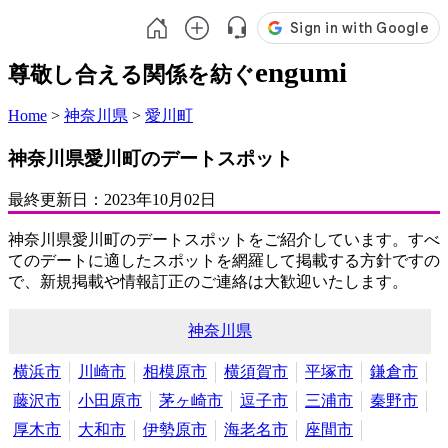
engumi
尊敬し合える関係を紡ぐ
Home
>
神奈川県
>
愛川町
神奈川県愛川町のデートスポット
最終更新日：
2023年10月02日
神奈川県愛川町のデートスポットをご紹介しています。すべ
てのデートに適したスポットを網羅して掲載する方針ですの
で、新規掲載や情報訂正のご連絡は大歓迎いたします。
神奈川県
横浜市
川崎市
相模原市
横須賀市
平塚市
鎌倉市
藤沢市
小田原市
茅ヶ崎市
逗子市
三浦市
秦野市
厚木市
大和市
伊勢原市
海老名市
座間市