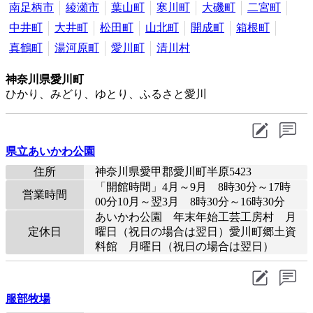
南足柄市
綾瀬市
葉山町
寒川町
大磯町
二宮町
中井町
大井町
松田町
山北町
開成町
箱根町
真鶴町
湯河原町
愛川町
清川村
神奈川県愛川町
ひかり、みどり、ゆとり、ふるさと愛川
県立あいかわ公園
住所
神奈川県愛甲郡愛川町半原5423
「開館時間」4月～9月 8時30分～17時
営業時間
00分10月～翌3月 8時30分～16時30分
あいかわ公園 年末年始工芸工房村 月
定休日
曜日（祝日の場合は翌日）愛川町郷土資
料館 月曜日（祝日の場合は翌日）
服部牧場