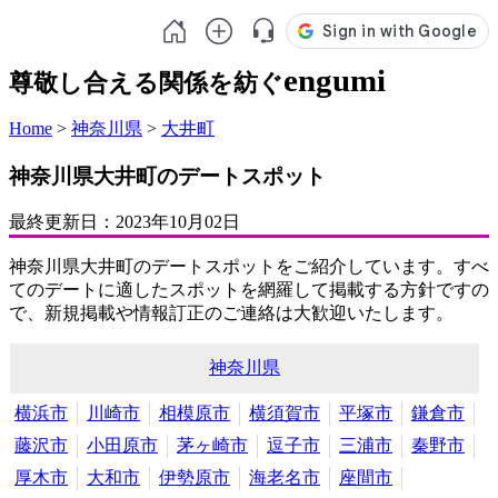
engumi
尊敬し合える関係を紡ぐ
Home
>
神奈川県
>
大井町
神奈川県大井町のデートスポット
最終更新日：
2023年10月02日
神奈川県大井町のデートスポットをご紹介しています。すべ
てのデートに適したスポットを網羅して掲載する方針ですの
で、新規掲載や情報訂正のご連絡は大歓迎いたします。
神奈川県
横浜市
川崎市
相模原市
横須賀市
平塚市
鎌倉市
藤沢市
小田原市
茅ヶ崎市
逗子市
三浦市
秦野市
厚木市
大和市
伊勢原市
海老名市
座間市