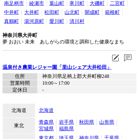
南足柄市
綾瀬市
葉山町
寒川町
大磯町
二宮町
中井町
大井町
松田町
山北町
開成町
箱根町
真鶴町
湯河原町
愛川町
清川村
神奈川県大井町
夢 おおい 未来 あしがらの環境と調和した健康なまち
温泉付き農業レジャー園「里山シェア大井松田」
住所
神奈川県足柄上郡大井町柳248
営業時間
10:00～17:00
-
定休日
北海道
北海道
青森県
岩手県
秋田県
山形県
東北
宮城県
福島県
東京都
埼玉県
神奈川県
千葉県