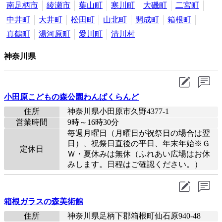
南足柄市
綾瀬市
葉山町
寒川町
大磯町
二宮町
中井町
大井町
松田町
山北町
開成町
箱根町
真鶴町
湯河原町
愛川町
清川村
神奈川県
小田原こどもの森公園わんぱくらんど
住所
神奈川県小田原市久野4377-1
営業時間
9時～16時30分
毎週月曜日（月曜日が祝祭日の場合は翌
日）、祝祭日直後の平日、年末年始※Ｇ
定休日
Ｗ・夏休みは無休（ふれあい広場はお休
みします。日程はご確認ください。）
箱根ガラスの森美術館
住所
神奈川県足柄下郡箱根町仙石原940-48