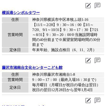
横浜港シンボルタワー
住所
神奈川県横浜市中区本牧ふ頭1-16
【11/1～2/28】9：30～16：00【3/1～
7/20、9/1～10/31】9：30～17：30【7/21
営業時間
～8/31】9：30～20：00※当施設閉場時
間の40分前まで※展望室閉場時間の30分
前まで
定休日
年末年始、施設点検日（6、11、2月）
藤沢市湘南台文化センターこども館
住所
神奈川県藤沢市湘南台1-8
営業時間
9：00～17：00（最終入場16：30まで）
毎月曜日（月曜日が祝日の場合は翌日）
定休日
祝日の翌日12月28日から翌年1月4日