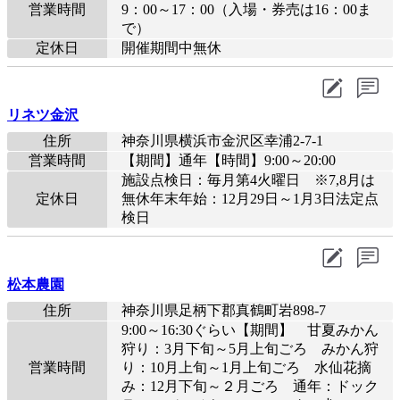
営業時間
9：00～17：00（入場・券売は16：00ま
で）
定休日
開催期間中無休
リネツ金沢
住所
神奈川県横浜市金沢区幸浦2-7-1
営業時間
【期間】通年【時間】9:00～20:00
施設点検日：毎月第4火曜日 ※7,8月は
定休日
無休年末年始：12月29日～1月3日法定点
検日
松本農園
住所
神奈川県足柄下郡真鶴町岩898-7
9:00～16:30ぐらい【期間】 甘夏みかん
狩り：3月下旬～5月上旬ごろ みかん狩
営業時間
り：10月上旬～1月上旬ごろ 水仙花摘
み：12月下旬～２月ごろ 通年：ドック