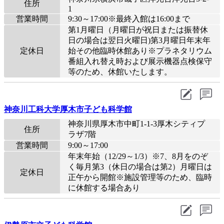
住所
1
営業時間
9:30～17:00※最終入館は16:00まで
第1月曜日（月曜日が祝日または振替休
日の場合は翌日火曜日)第3月曜日年末年
定休日
始その他臨時休館あり※プラネタリウム
番組入れ替え時および展示機器点検保守
等のため、休館いたします。
神奈川工科大学厚木市子ども科学館
神奈川県厚木市中町1-1-3厚木シティプ
住所
ラザ7階
営業時間
9:00～17:00
年末年始（12/29～1/3）※7、8月をのぞ
く毎月第3（休日の場合は第2）月曜日は
定休日
正午から開館※施設管理等のため、臨時
に休館する場合あり