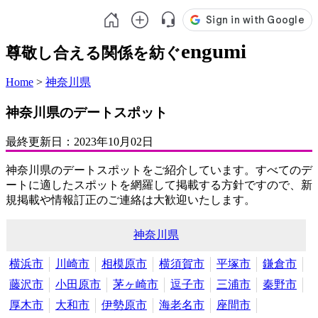
engumi
尊敬し合える関係を紡ぐ
Home
>
神奈川県
神奈川県のデートスポット
最終更新日：
2023年10月02日
神奈川県のデートスポットをご紹介しています。すべてのデ
ートに適したスポットを網羅して掲載する方針ですので、新
規掲載や情報訂正のご連絡は大歓迎いたします。
神奈川県
横浜市
川崎市
相模原市
横須賀市
平塚市
鎌倉市
藤沢市
小田原市
茅ヶ崎市
逗子市
三浦市
秦野市
厚木市
大和市
伊勢原市
海老名市
座間市