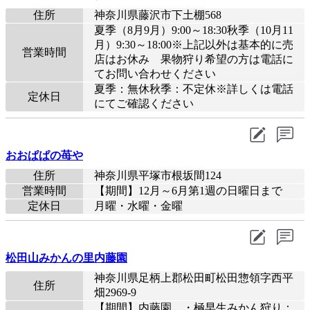
住所
神奈川県藤沢市下土棚568
夏季（8月9月）9:00～18:30秋季（10月11
月）9:30～18:00※上記以外は基本的に売
営業時間
店はお休み 果物狩り希望の方は電話に
てお問い合わせください
夏季：無休秋季：不定休※詳しくは電話
定休日
にてご確認ください
おおぱぱの苺や
住所
神奈川県平塚市根坂間124
営業時間
【期間】12月～6月第1週の日曜日まで
定休日
月曜・水曜・金曜
松田山みかんの里内藤園
神奈川県足柄上郡松田町松田惣領字西平
住所
畑2969-9
【期間】内藤園 ・極早生みかん狩り：