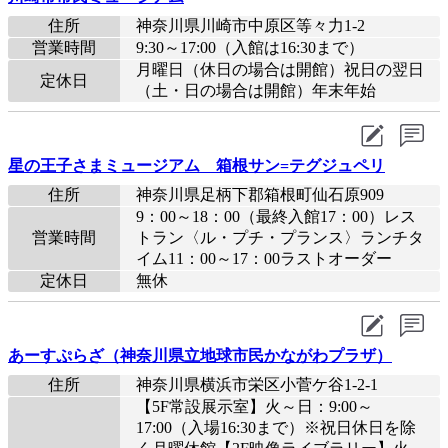
住所
神奈川県川崎市中原区等々力1-2
営業時間
9:30～17:00（入館は16:30まで）
月曜日（休日の場合は開館）祝日の翌日
定休日
（土・日の場合は開館）年末年始
星の王子さまミュージアム 箱根サン=テグジュペリ
住所
神奈川県足柄下郡箱根町仙石原909
9：00～18：00（最終入館17：00）レス
営業時間
トラン〈ル・プチ・プランス〉ランチタ
イム11：00～17：00ラストオーダー
定休日
無休
あーすぷらざ（神奈川県立地球市民かながわプラザ）
住所
神奈川県横浜市栄区小菅ケ谷1-2-1
【5F常設展示室】火～日：9:00～
17:00（入場16:30まで）※祝日休日を除