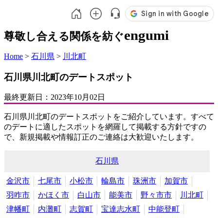
engumi
尊敬し合える関係を紡ぐ
Home
>
石川県
>
川北町
石川県川北町のデートスポット
最終更新日：
2023年10月02日
石川県川北町のデートスポットをご紹介しています。すべて
のデートに適したスポットを網羅して掲載する方針ですの
で、新規掲載や情報訂正のご連絡は大歓迎いたします。
石川県
金沢市
七尾市
小松市
輪島市
珠洲市
加賀市
羽咋市
かほく市
白山市
能美市
野々市市
川北町
津幡町
内灘町
志賀町
宝達志水町
中能登町