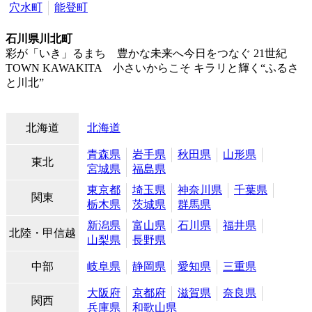
穴水町
能登町
石川県川北町
彩が「いき」るまち 豊かな未来へ今日をつなぐ 21世紀
TOWN KAWAKITA 小さいからこそ キラリと輝く“ふるさ
と川北”
北海道
北海道
青森県
岩手県
秋田県
山形県
東北
宮城県
福島県
東京都
埼玉県
神奈川県
千葉県
関東
栃木県
茨城県
群馬県
新潟県
富山県
石川県
福井県
北陸・甲信越
山梨県
長野県
中部
岐阜県
静岡県
愛知県
三重県
大阪府
京都府
滋賀県
奈良県
関西
兵庫県
和歌山県