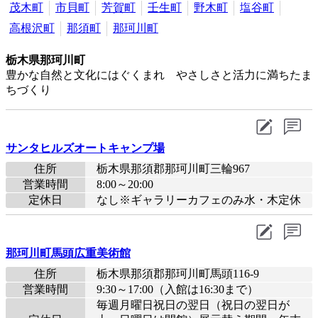
茂木町
市貝町
芳賀町
壬生町
野木町
塩谷町
高根沢町
那須町
那珂川町
栃木県那珂川町
豊かな自然と文化にはぐくまれ やさしさと活力に満ちたま
ちづくり
サンタヒルズオートキャンプ場
住所
栃木県那須郡那珂川町三輪967
営業時間
8:00～20:00
定休日
なし※ギャラリーカフェのみ水・木定休
那珂川町馬頭広重美術館
住所
栃木県那須郡那珂川町馬頭116-9
営業時間
9:30～17:00（入館は16:30まで）
毎週月曜日祝日の翌日（祝日の翌日が