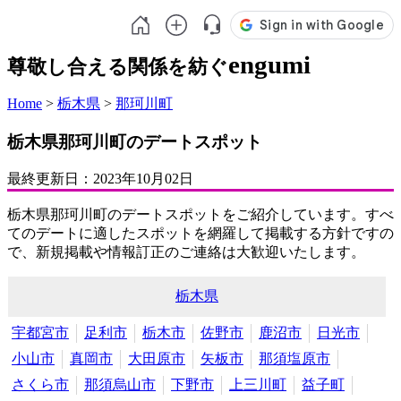
engumi
尊敬し合える関係を紡ぐ
Home
>
栃木県
>
那珂川町
栃木県那珂川町のデートスポット
最終更新日：
2023年10月02日
栃木県那珂川町のデートスポットをご紹介しています。すべ
てのデートに適したスポットを網羅して掲載する方針ですの
で、新規掲載や情報訂正のご連絡は大歓迎いたします。
栃木県
宇都宮市
足利市
栃木市
佐野市
鹿沼市
日光市
小山市
真岡市
大田原市
矢板市
那須塩原市
さくら市
那須烏山市
下野市
上三川町
益子町