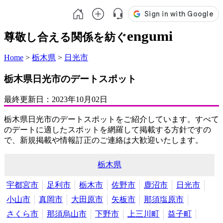
engumi
尊敬し合える関係を紡ぐ
Home
>
栃木県
>
日光市
栃木県日光市のデートスポット
最終更新日：
2023年10月02日
栃木県日光市のデートスポットをご紹介しています。すべて
のデートに適したスポットを網羅して掲載する方針ですの
で、新規掲載や情報訂正のご連絡は大歓迎いたします。
栃木県
宇都宮市
足利市
栃木市
佐野市
鹿沼市
日光市
小山市
真岡市
大田原市
矢板市
那須塩原市
さくら市
那須烏山市
下野市
上三川町
益子町