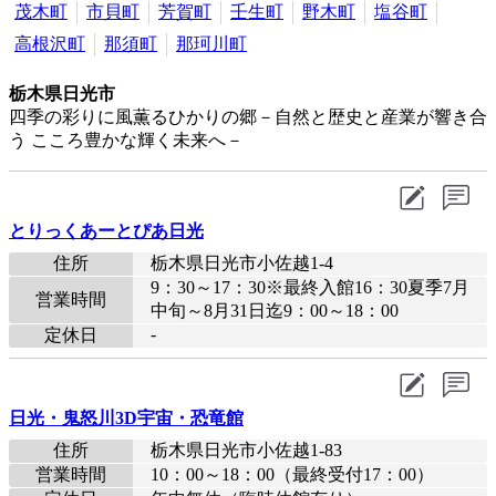
茂木町
市貝町
芳賀町
壬生町
野木町
塩谷町
高根沢町
那須町
那珂川町
栃木県日光市
四季の彩りに風薫るひかりの郷－自然と歴史と産業が響き合
う こころ豊かな輝く未来へ－
とりっくあーとぴあ日光
住所
栃木県日光市小佐越1-4
9：30～17：30※最終入館16：30夏季7月
営業時間
中旬～8月31日迄9：00～18：00
-
定休日
日光・鬼怒川3D宇宙・恐竜館
住所
栃木県日光市小佐越1-83
営業時間
10：00～18：00（最終受付17：00）