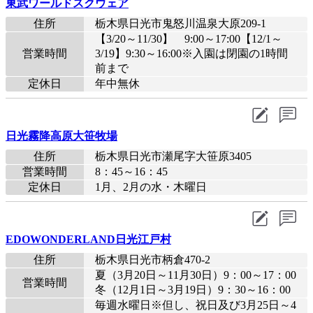
東武ワールドスクウェア
住所
栃木県日光市鬼怒川温泉大原209-1
【3/20～11/30】 9:00～17:00【12/1～
営業時間
3/19】9:30～16:00※入園は閉園の1時間
前まで
定休日
年中無休
日光霧降高原大笹牧場
住所
栃木県日光市瀬尾字大笹原3405
営業時間
8：45～16：45
定休日
1月、2月の水・木曜日
EDOWONDERLAND日光江戸村
住所
栃木県日光市柄倉470-2
夏（3月20日～11月30日）9：00～17：00
営業時間
冬（12月1日～3月19日）9：30～16：00
毎週水曜日※但し、祝日及び3月25日～4