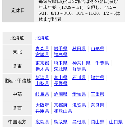
毎週火曜日(祝日の場合はその翌日)及び
年末年始（12/29～1/1）※但し、4/15～
定休日
5/31、8/13～8/16、10/1～11/30、1/2～5は
休まず開園
北海道
北海道
青森県
岩手県
秋田県
山形県
東北
宮城県
福島県
東京都
埼玉県
神奈川県
千葉県
関東
栃木県
茨城県
群馬県
新潟県
富山県
石川県
福井県
北陸・甲信越
山梨県
長野県
中部
岐阜県
静岡県
愛知県
三重県
大阪府
京都府
滋賀県
奈良県
関西
兵庫県
和歌山県
中国地方
広島県
鳥取県
島根県
岡山県
山口県