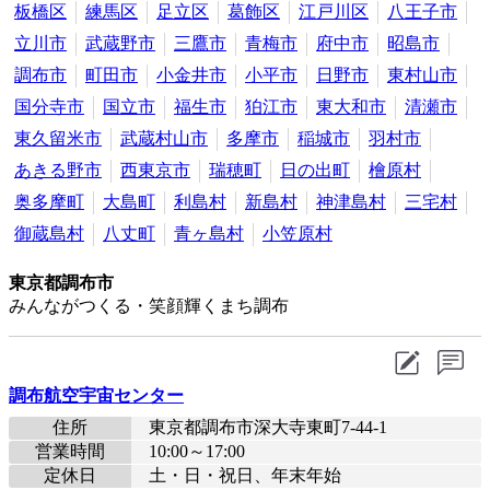
板橋区
練馬区
足立区
葛飾区
江戸川区
八王子市
立川市
武蔵野市
三鷹市
青梅市
府中市
昭島市
調布市
町田市
小金井市
小平市
日野市
東村山市
国分寺市
国立市
福生市
狛江市
東大和市
清瀬市
東久留米市
武蔵村山市
多摩市
稲城市
羽村市
あきる野市
西東京市
瑞穂町
日の出町
檜原村
奥多摩町
大島町
利島村
新島村
神津島村
三宅村
御蔵島村
八丈町
青ヶ島村
小笠原村
東京都調布市
みんながつくる・笑顔輝くまち調布
調布航空宇宙センター
住所
東京都調布市深大寺東町7-44-1
営業時間
10:00～17:00
定休日
土・日・祝日、年末年始