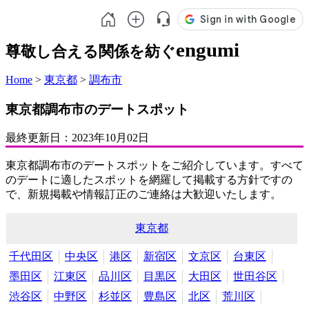
engumi
尊敬し合える関係を紡ぐ
Home
>
東京都
>
調布市
東京都調布市のデートスポット
最終更新日：
2023年10月02日
東京都調布市のデートスポットをご紹介しています。すべて
のデートに適したスポットを網羅して掲載する方針ですの
で、新規掲載や情報訂正のご連絡は大歓迎いたします。
東京都
千代田区
中央区
港区
新宿区
文京区
台東区
墨田区
江東区
品川区
目黒区
大田区
世田谷区
渋谷区
中野区
杉並区
豊島区
北区
荒川区