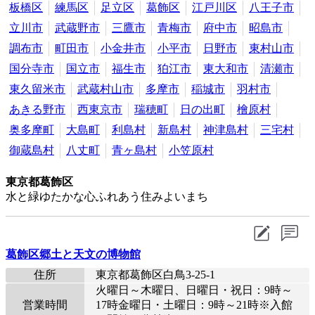
板橋区
練馬区
足立区
葛飾区
江戸川区
八王子市
立川市
武蔵野市
三鷹市
青梅市
府中市
昭島市
調布市
町田市
小金井市
小平市
日野市
東村山市
国分寺市
国立市
福生市
狛江市
東大和市
清瀬市
東久留米市
武蔵村山市
多摩市
稲城市
羽村市
あきる野市
西東京市
瑞穂町
日の出町
檜原村
奥多摩町
大島町
利島村
新島村
神津島村
三宅村
御蔵島村
八丈町
青ヶ島村
小笠原村
東京都葛飾区
水と緑ゆたかな心ふれあう住みよいまち
葛飾区郷土と天文の博物館
住所
東京都葛飾区白鳥3-25-1
火曜日～木曜日、日曜日・祝日：9時～
営業時間
17時金曜日・土曜日：9時～21時※入館