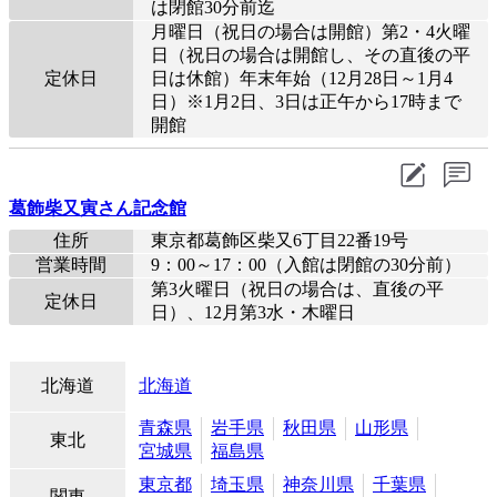
は閉館30分前迄
月曜日（祝日の場合は開館）第2・4火曜
日（祝日の場合は開館し、その直後の平
定休日
日は休館）年末年始（12月28日～1月4
日）※1月2日、3日は正午から17時まで
開館
葛飾柴又寅さん記念館
住所
東京都葛飾区柴又6丁目22番19号
営業時間
9：00～17：00（入館は閉館の30分前）
第3火曜日（祝日の場合は、直後の平
定休日
日）、12月第3水・木曜日
北海道
北海道
青森県
岩手県
秋田県
山形県
東北
宮城県
福島県
東京都
埼玉県
神奈川県
千葉県
関東