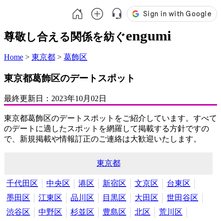
engumi
尊敬し合える関係を紡ぐ
Home
>
東京都
>
葛飾区
東京都葛飾区のデートスポット
最終更新日：
2023年10月02日
東京都葛飾区のデートスポットをご紹介しています。すべて
のデートに適したスポットを網羅して掲載する方針ですの
で、新規掲載や情報訂正のご連絡は大歓迎いたします。
東京都
千代田区
中央区
港区
新宿区
文京区
台東区
墨田区
江東区
品川区
目黒区
大田区
世田谷区
渋谷区
中野区
杉並区
豊島区
北区
荒川区