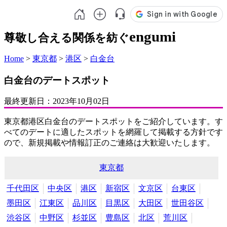
engumi
尊敬し合える関係を紡ぐ
Home
>
東京都
>
港区
>
白金台
白金台のデートスポット
最終更新日：
2023年10月02日
東京都港区白金台のデートスポットをご紹介しています。す
べてのデートに適したスポットを網羅して掲載する方針です
ので、新規掲載や情報訂正のご連絡は大歓迎いたします。
東京都
千代田区
中央区
港区
新宿区
文京区
台東区
墨田区
江東区
品川区
目黒区
大田区
世田谷区
渋谷区
中野区
杉並区
豊島区
北区
荒川区