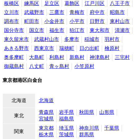
板橋区
練馬区
足立区
葛飾区
江戸川区
八王子市
立川市
武蔵野市
三鷹市
青梅市
府中市
昭島市
調布市
町田市
小金井市
小平市
日野市
東村山市
国分寺市
国立市
福生市
狛江市
東大和市
清瀬市
東久留米市
武蔵村山市
多摩市
稲城市
羽村市
あきる野市
西東京市
瑞穂町
日の出町
檜原村
奥多摩町
大島町
利島村
新島村
神津島村
三宅村
御蔵島村
八丈町
青ヶ島村
小笠原村
東京都港区白金台
北海道
北海道
青森県
岩手県
秋田県
山形県
東北
宮城県
福島県
東京都
埼玉県
神奈川県
千葉県
関東
栃木県
茨城県
群馬県