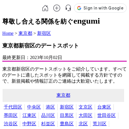
engumi
尊敬し合える関係を紡ぐ
Home
>
東京都
>
新宿区
東京都新宿区のデートスポット
最終更新日：
2023年10月02日
東京都新宿区のデートスポットをご紹介しています。すべて
のデートに適したスポットを網羅して掲載する方針ですの
で、新規掲載や情報訂正のご連絡は大歓迎いたします。
東京都
千代田区
中央区
港区
新宿区
文京区
台東区
墨田区
江東区
品川区
目黒区
大田区
世田谷区
渋谷区
中野区
杉並区
豊島区
北区
荒川区