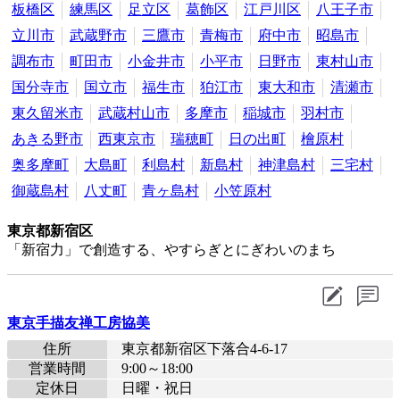
板橋区
練馬区
足立区
葛飾区
江戸川区
八王子市
立川市
武蔵野市
三鷹市
青梅市
府中市
昭島市
調布市
町田市
小金井市
小平市
日野市
東村山市
国分寺市
国立市
福生市
狛江市
東大和市
清瀬市
東久留米市
武蔵村山市
多摩市
稲城市
羽村市
あきる野市
西東京市
瑞穂町
日の出町
檜原村
奥多摩町
大島町
利島村
新島村
神津島村
三宅村
御蔵島村
八丈町
青ヶ島村
小笠原村
東京都新宿区
「新宿力」で創造する、やすらぎとにぎわいのまち
東京手描友禅工房協美
住所
東京都新宿区下落合4-6-17
営業時間
9:00～18:00
定休日
日曜・祝日