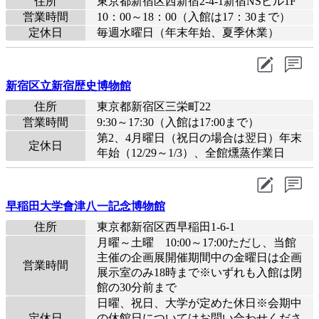
住所
東京都新宿区西新宿2-4-1新宿NSビル1F
営業時間
10：00～18：00（入館は17：30まで）
定休日
毎週水曜日（年末年始、夏季休業）
新宿区立新宿歴史博物館
住所
東京都新宿区三栄町22
営業時間
9:30～17:30（入館は17:00まで）
第2、4月曜日（祝日の場合は翌日）年末
定休日
年始（12/29～1/3）、全館燻蒸作業日
早稲田大学會津八一記念博物館
住所
東京都新宿区西早稲田1-6-1
月曜～土曜 10:00～17:00ただし、当館
主催の企画展開催期間中の金曜日は企画
営業時間
展示室のみ18時まで※いずれも入館は閉
館の30分前まで
日曜、祝日、大学が定めた休日※会期中
定休日
の休館日についてはお問い合わせくださ