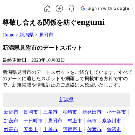
engumi
尊敬し合える関係を紡ぐ
Home
>
新潟県
>
見附市
新潟県見附市のデートスポット
最終更新日：
2023年10月02日
新潟県見附市のデートスポットをご紹介しています。すべて
のデートに適したスポットを網羅して掲載する方針ですの
で、新規掲載や情報訂正のご連絡は大歓迎いたします。
新潟県
新潟市
長岡市
三条市
柏崎市
新発田市
小千谷市
加茂市
十日町市
見附市
村上市
燕市
糸魚川市
妙高市
五泉市
上越市
阿賀野市
佐渡市
魚沼市