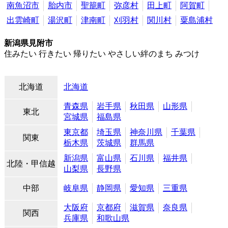
南魚沼市
胎内市
聖籠町
弥彦村
田上町
阿賀町
出雲崎町
湯沢町
津南町
刈羽村
関川村
粟島浦村
新潟県見附市
住みたい 行きたい 帰りたい やさしい絆のまち みつけ
北海道
北海道
青森県
岩手県
秋田県
山形県
東北
宮城県
福島県
東京都
埼玉県
神奈川県
千葉県
関東
栃木県
茨城県
群馬県
新潟県
富山県
石川県
福井県
北陸・甲信越
山梨県
長野県
中部
岐阜県
静岡県
愛知県
三重県
大阪府
京都府
滋賀県
奈良県
関西
兵庫県
和歌山県