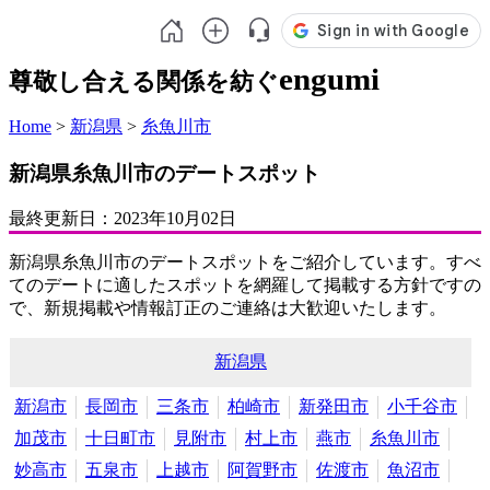
engumi
尊敬し合える関係を紡ぐ
Home
>
新潟県
>
糸魚川市
新潟県糸魚川市のデートスポット
最終更新日：
2023年10月02日
新潟県糸魚川市のデートスポットをご紹介しています。すべ
てのデートに適したスポットを網羅して掲載する方針ですの
で、新規掲載や情報訂正のご連絡は大歓迎いたします。
新潟県
新潟市
長岡市
三条市
柏崎市
新発田市
小千谷市
加茂市
十日町市
見附市
村上市
燕市
糸魚川市
妙高市
五泉市
上越市
阿賀野市
佐渡市
魚沼市