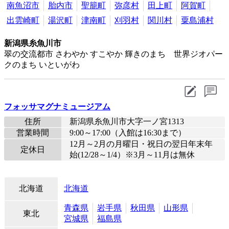
南魚沼市
胎内市
聖籠町
弥彦村
田上町
阿賀町
出雲崎町
湯沢町
津南町
刈羽村
関川村
粟島浦村
新潟県糸魚川市
翠の交流都市 さわやか すこやか 輝きのまち 世界ジオパー
クのまち いといがわ
フォッサマグナミュージアム
住所
新潟県糸魚川市大字一ノ宮1313
営業時間
9:00～17:00（入館は16:30まで）
12月～2月の月曜日・祝日の翌日年末年
定休日
始(12/28～1/4）※3月～11月は無休
北海道
北海道
青森県
岩手県
秋田県
山形県
東北
宮城県
福島県