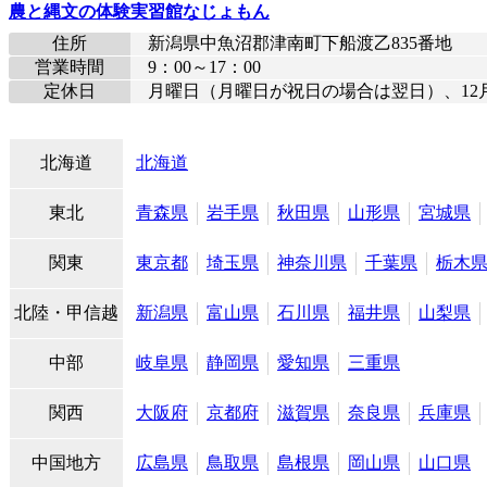
農と縄文の体験実習館なじょもん
住所
新潟県中魚沼郡津南町下船渡乙835番地
営業時間
9：00～17：00
定休日
月曜日（月曜日が祝日の場合は翌日）、12月
北海道
北海道
東北
青森県
岩手県
秋田県
山形県
宮城県
関東
東京都
埼玉県
神奈川県
千葉県
栃木
北陸・甲信越
新潟県
富山県
石川県
福井県
山梨県
中部
岐阜県
静岡県
愛知県
三重県
関西
大阪府
京都府
滋賀県
奈良県
兵庫県
中国地方
広島県
鳥取県
島根県
岡山県
山口県