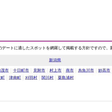
のデートに適したスポットを網羅して掲載する方針ですので、
新潟県
加茂市
十日町市
見附市
村上市
燕市
糸魚川市
妙高市
沢町
津南町
刈羽村
関川村
粟島浦村