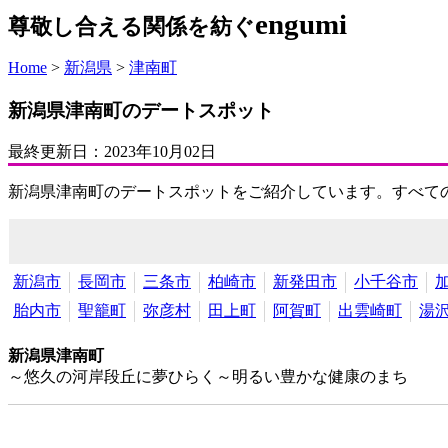
engumi
尊敬し合える関係を紡ぐ
Home
>
新潟県
>
津南町
新潟県津南町のデートスポット
最終更新日：
2023年10月02日
新潟県津南町のデートスポットをご紹介しています。すべて
新潟市
長岡市
三条市
柏崎市
新発田市
小千谷市
胎内市
聖籠町
弥彦村
田上町
阿賀町
出雲崎町
湯
新潟県津南町
～悠久の河岸段丘に夢ひらく～明るい豊かな健康のまち