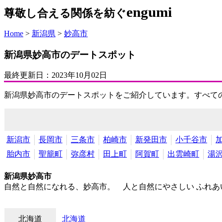
engumi
尊敬し合える関係を紡ぐ
Home
>
新潟県
>
妙高市
新潟県妙高市のデートスポット
最終更新日：
2023年10月02日
新潟県妙高市のデートスポットをご紹介しています。すべて
新潟市
長岡市
三条市
柏崎市
新発田市
小千谷市
胎内市
聖籠町
弥彦村
田上町
阿賀町
出雲崎町
湯
新潟県妙高市
自然と自然になれる、妙高市。 人と自然にやさしい ふれあ
北海道
北海道