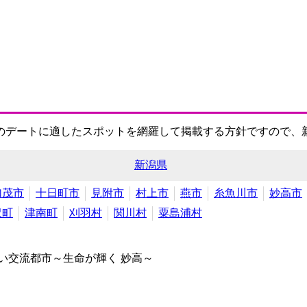
のデートに適したスポットを網羅して掲載する方針ですので、
新潟県
加茂市
十日町市
見附市
村上市
燕市
糸魚川市
妙高市
沢町
津南町
刈羽村
関川村
粟島浦村
い交流都市～生命が輝く 妙高～