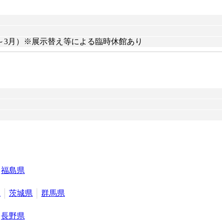
～3月）※展示替え等による臨時休館あり
福島県
県
茨城県
群馬県
長野県