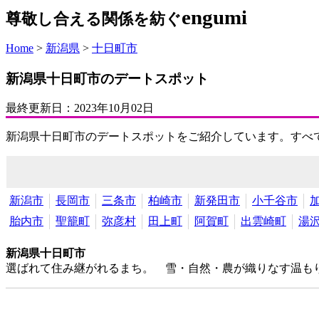
engumi
尊敬し合える関係を紡ぐ
Home
>
新潟県
>
十日町市
新潟県十日町市のデートスポット
最終更新日：
2023年10月02日
新潟県十日町市のデートスポットをご紹介しています。すべ
新潟市
長岡市
三条市
柏崎市
新発田市
小千谷市
胎内市
聖籠町
弥彦村
田上町
阿賀町
出雲崎町
湯
新潟県十日町市
選ばれて住み継がれるまち。 雪・自然・農が織りなす温も