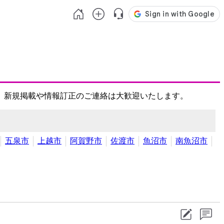
、新規掲載や情報訂正のご連絡は大歓迎いたします。
五泉市
上越市
阿賀野市
佐渡市
魚沼市
南魚沼市