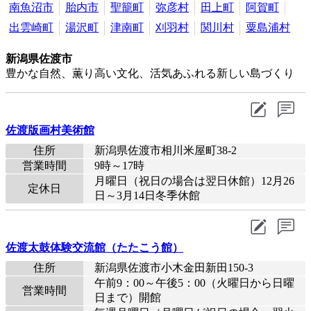
南魚沼市
胎内市
聖籠町
弥彦村
田上町
阿賀町
出雲崎町
湯沢町
津南町
刈羽村
関川村
粟島浦村
新潟県佐渡市
豊かな自然、薫り高い文化、活気あふれる新しい島づくり
佐渡版画村美術館
住所
新潟県佐渡市相川米屋町38-2
営業時間
9時～17時
月曜日（祝日の場合は翌日休館）12月26
定休日
日～3月14日冬季休館
佐渡太鼓体験交流館（たたこう館）
住所
新潟県佐渡市小木金田新田150-3
午前9：00～午後5：00（火曜日から日曜
営業時間
日まで）開館