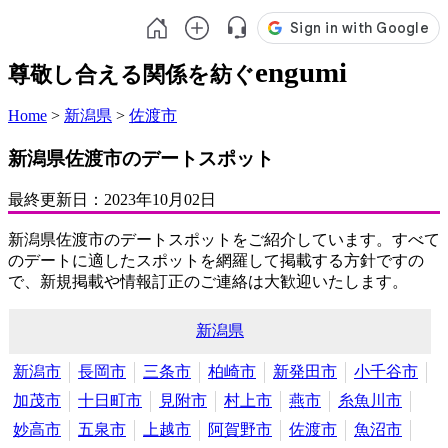
engumi
尊敬し合える関係を紡ぐ
Home
>
新潟県
>
佐渡市
新潟県佐渡市のデートスポット
最終更新日：
2023年10月02日
新潟県佐渡市のデートスポットをご紹介しています。すべて
のデートに適したスポットを網羅して掲載する方針ですの
で、新規掲載や情報訂正のご連絡は大歓迎いたします。
新潟県
新潟市
長岡市
三条市
柏崎市
新発田市
小千谷市
加茂市
十日町市
見附市
村上市
燕市
糸魚川市
妙高市
五泉市
上越市
阿賀野市
佐渡市
魚沼市