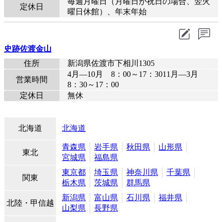
毎週月曜日（月曜日が祝日の場合、翌火
定休日
曜日休館）、年末年始
史跡佐渡金山
住所
新潟県佐渡市下相川1305
4月―10月 8：00～17：3011月―3月
営業時間
8：30～17：00
定休日
無休
北海道
北海道
青森県
岩手県
秋田県
山形県
東北
宮城県
福島県
東京都
埼玉県
神奈川県
千葉県
関東
栃木県
茨城県
群馬県
新潟県
富山県
石川県
福井県
北陸・甲信越
山梨県
長野県