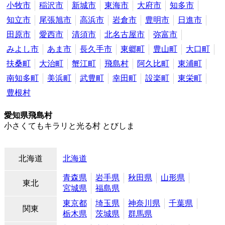
小牧市
稲沢市
新城市
東海市
大府市
知多市
知立市
尾張旭市
高浜市
岩倉市
豊明市
日進市
田原市
愛西市
清須市
北名古屋市
弥富市
みよし市
あま市
長久手市
東郷町
豊山町
大口町
扶桑町
大治町
蟹江町
飛島村
阿久比町
東浦町
南知多町
美浜町
武豊町
幸田町
設楽町
東栄町
豊根村
愛知県飛島村
小さくてもキラリと光る村 とびしま
北海道
北海道
青森県
岩手県
秋田県
山形県
東北
宮城県
福島県
東京都
埼玉県
神奈川県
千葉県
関東
栃木県
茨城県
群馬県