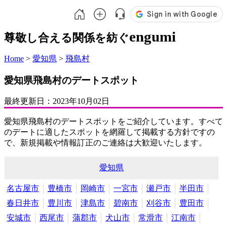
engumi
尊敬し合える関係を紡ぐ
Home
>
愛知県
>
飛島村
愛知県飛島村のデートスポット
最終更新日：
2023年10月02日
愛知県飛島村のデートスポットをご紹介しています。すべて
のデートに適したスポットを網羅して掲載する方針ですの
で、新規掲載や情報訂正のご連絡は大歓迎いたします。
愛知県
名古屋市
豊橋市
岡崎市
一宮市
瀬戸市
半田市
春日井市
豊川市
津島市
碧南市
刈谷市
豊田市
安城市
西尾市
蒲郡市
犬山市
常滑市
江南市