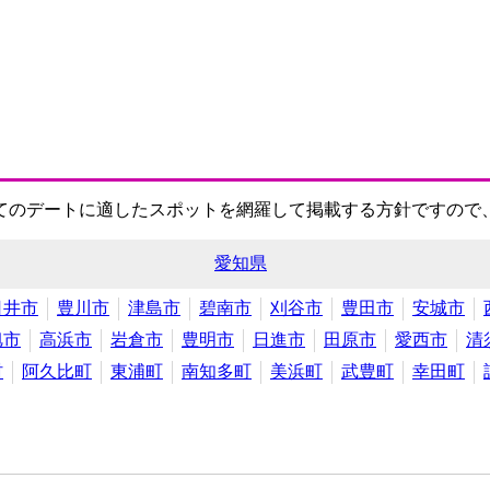
てのデートに適したスポットを網羅して掲載する方針ですので
愛知県
日井市
豊川市
津島市
碧南市
刈谷市
豊田市
安城市
旭市
高浜市
岩倉市
豊明市
日進市
田原市
愛西市
清
村
阿久比町
東浦町
南知多町
美浜町
武豊町
幸田町