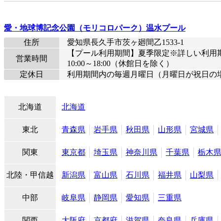
愛・地球博記念公園（モリコロパーク）温水プール
住所
愛知県長久手市茨ヶ廻間乙1533-1
【プール利用期間】夏季限定※詳しい利用期間は
営業時間
10:00～18:00（休館日を除く）
定休日
利用期間内の毎週月曜日（月曜日が祝日の
北海道
北海道
東北
青森県
岩手県
秋田県
山形県
宮城県
関東
東京都
埼玉県
神奈川県
千葉県
栃木
北陸・甲信越
新潟県
富山県
石川県
福井県
山梨県
中部
岐阜県
静岡県
愛知県
三重県
関西
大阪府
京都府
滋賀県
奈良県
兵庫県