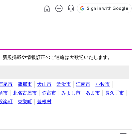
、新規掲載や情報訂正のご連絡は大歓迎いたします。
西尾市
蒲郡市
犬山市
常滑市
江南市
小牧市
須市
北名古屋市
弥富市
みよし市
あま市
長久手市
設楽町
東栄町
豊根村