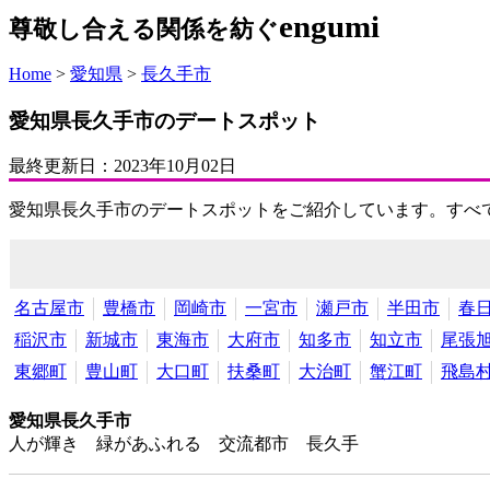
engumi
尊敬し合える関係を紡ぐ
Home
>
愛知県
>
長久手市
愛知県長久手市のデートスポット
最終更新日：
2023年10月02日
愛知県長久手市のデートスポットをご紹介しています。すべ
名古屋市
豊橋市
岡崎市
一宮市
瀬戸市
半田市
春
稲沢市
新城市
東海市
大府市
知多市
知立市
尾張
東郷町
豊山町
大口町
扶桑町
大治町
蟹江町
飛島
愛知県長久手市
人が輝き 緑があふれる 交流都市 長久手