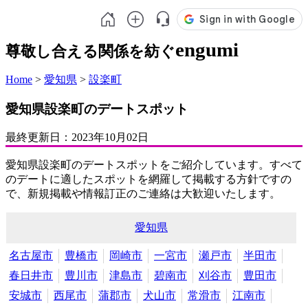
engumi
尊敬し合える関係を紡ぐ
Home
>
愛知県
>
設楽町
愛知県設楽町のデートスポット
最終更新日：
2023年10月02日
愛知県設楽町のデートスポットをご紹介しています。すべて
のデートに適したスポットを網羅して掲載する方針ですの
で、新規掲載や情報訂正のご連絡は大歓迎いたします。
愛知県
名古屋市
豊橋市
岡崎市
一宮市
瀬戸市
半田市
春日井市
豊川市
津島市
碧南市
刈谷市
豊田市
安城市
西尾市
蒲郡市
犬山市
常滑市
江南市