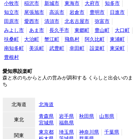
小牧市
稲沢市
新城市
東海市
大府市
知多市
知立市
尾張旭市
高浜市
岩倉市
豊明市
日進市
田原市
愛西市
清須市
北名古屋市
弥富市
みよし市
あま市
長久手市
東郷町
豊山町
大口町
扶桑町
大治町
蟹江町
飛島村
阿久比町
東浦町
南知多町
美浜町
武豊町
幸田町
設楽町
東栄町
豊根村
愛知県設楽町
森と水のちからと人の営みが調和する くらしと出会いのま
ち
北海道
北海道
青森県
岩手県
秋田県
山形県
東北
宮城県
福島県
東京都
埼玉県
神奈川県
千葉県
関東
栃木県
茨城県
群馬県