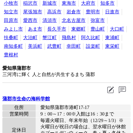
小牧市
稲沢市
新城市
東海市
大府市
知多市
知立市
尾張旭市
高浜市
岩倉市
豊明市
日進市
田原市
愛西市
清須市
北名古屋市
弥富市
みよし市
あま市
長久手市
東郷町
豊山町
大口町
扶桑町
大治町
蟹江町
飛島村
阿久比町
東浦町
南知多町
美浜町
武豊町
幸田町
設楽町
東栄町
豊根村
愛知県蒲郡市
三河湾に輝く 人と自然が共生するまち 蒲郡
蒲郡市生命の海科学館
住所
愛知県蒲郡市港町17-17
営業時間
9：00～17：00※入館は16：30まで
毎週火曜日、年末年始（12/29～1/3）※
火曜日が祝日の場合は、翌水曜日が休館
定休日
※ゴールデンウィーク、春・夏・冬休み