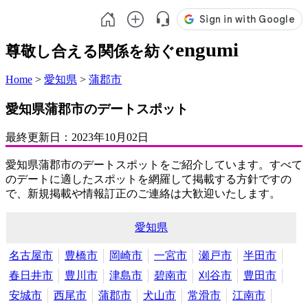
engumi
尊敬し合える関係を紡ぐ
Home
>
愛知県
>
蒲郡市
愛知県蒲郡市のデートスポット
最終更新日：
2023年10月02日
愛知県蒲郡市のデートスポットをご紹介しています。すべて
のデートに適したスポットを網羅して掲載する方針ですの
で、新規掲載や情報訂正のご連絡は大歓迎いたします。
愛知県
名古屋市
豊橋市
岡崎市
一宮市
瀬戸市
半田市
春日井市
豊川市
津島市
碧南市
刈谷市
豊田市
安城市
西尾市
蒲郡市
犬山市
常滑市
江南市