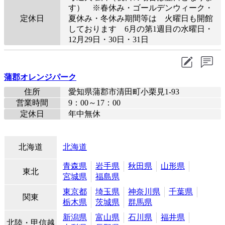
す） ※春休み・ゴールデンウィーク・
定休日
夏休み・冬休み期間等は 火曜日も開館
しております 6月の第1週目の水曜日・
12月29日・30日・31日
蒲郡オレンジパーク
住所
愛知県蒲郡市清田町小栗見1-93
営業時間
9：00～17：00
定休日
年中無休
北海道
北海道
青森県
岩手県
秋田県
山形県
東北
宮城県
福島県
東京都
埼玉県
神奈川県
千葉県
関東
栃木県
茨城県
群馬県
新潟県
富山県
石川県
福井県
北陸・甲信越