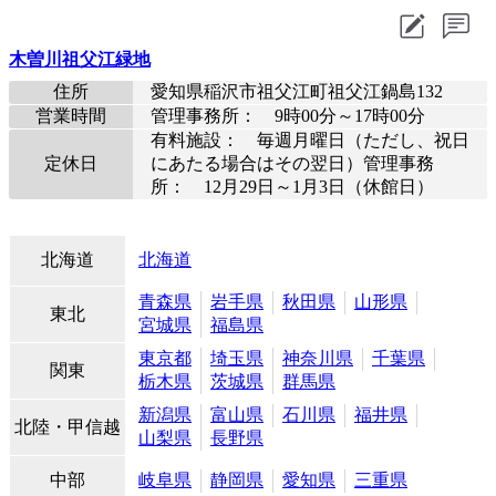
木曽川祖父江緑地
住所
愛知県稲沢市祖父江町祖父江鍋島132
営業時間
管理事務所： 9時00分～17時00分
有料施設： 毎週月曜日（ただし、祝日
定休日
にあたる場合はその翌日）管理事務
所： 12月29日～1月3日（休館日）
北海道
北海道
青森県
岩手県
秋田県
山形県
東北
宮城県
福島県
東京都
埼玉県
神奈川県
千葉県
関東
栃木県
茨城県
群馬県
新潟県
富山県
石川県
福井県
北陸・甲信越
山梨県
長野県
中部
岐阜県
静岡県
愛知県
三重県