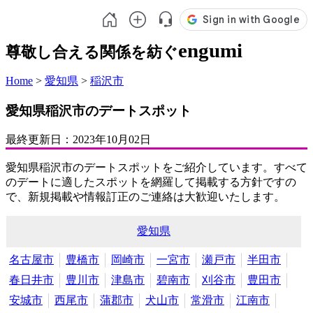
engumi
尊敬し合える関係を紡ぐ
Home
>
愛知県
>
稲沢市
愛知県稲沢市のデートスポット
最終更新日：
2023年10月02日
愛知県稲沢市のデートスポットをご紹介しています。すべて
のデートに適したスポットを網羅して掲載する方針ですの
で、新規掲載や情報訂正のご連絡は大歓迎いたします。
愛知県
名古屋市
豊橋市
岡崎市
一宮市
瀬戸市
半田市
春日井市
豊川市
津島市
碧南市
刈谷市
豊田市
安城市
西尾市
蒲郡市
犬山市
常滑市
江南市