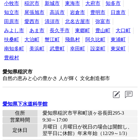
小牧市
稲沢市
新城市
東海市
大府市
知多市
知立市
尾張旭市
高浜市
岩倉市
豊明市
日進市
田原市
愛西市
清須市
北名古屋市
弥富市
みよし市
あま市
長久手市
東郷町
豊山町
大口町
扶桑町
大治町
蟹江町
飛島村
阿久比町
東浦町
南知多町
美浜町
武豊町
幸田町
設楽町
東栄町
豊根村
愛知県稲沢市
自然の恵みと心の豊かさ 人が輝く 文化創造都市
愛知県下水道科学館
住所
愛知県稲沢市平和町須ヶ谷長田295-3
営業時間
9:30～17:00
月曜日（月曜日が祝日の場合は開館し、
定休日
翌平日に休館）年末年始（12/29～1/3）