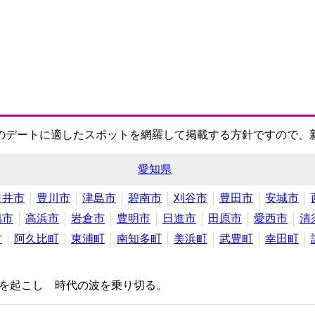
のデートに適したスポットを網羅して掲載する方針ですので、
愛知県
日井市
豊川市
津島市
碧南市
刈谷市
豊田市
安城市
旭市
高浜市
岩倉市
豊明市
日進市
田原市
愛西市
清
村
阿久比町
東浦町
南知多町
美浜町
武豊町
幸田町
い風を起こし 時代の波を乗り切る。