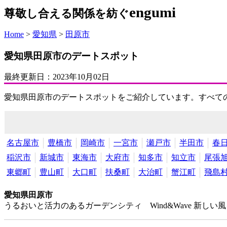
engumi
尊敬し合える関係を紡ぐ
Home
>
愛知県
>
田原市
愛知県田原市のデートスポット
最終更新日：
2023年10月02日
愛知県田原市のデートスポットをご紹介しています。すべて
名古屋市
豊橋市
岡崎市
一宮市
瀬戸市
半田市
春
稲沢市
新城市
東海市
大府市
知多市
知立市
尾張
東郷町
豊山町
大口町
扶桑町
大治町
蟹江町
飛島
愛知県田原市
うるおいと活力のあるガーデンシティ Wind&Wave 新し