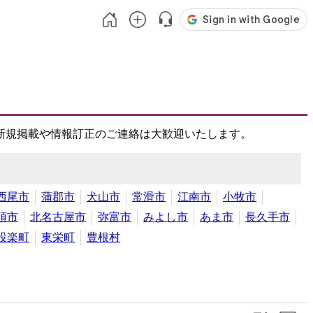
新規掲載や情報訂正のご連絡は大歓迎いたします。
西尾市
蒲郡市
犬山市
常滑市
江南市
小牧市
須市
北名古屋市
弥富市
みよし市
あま市
長久手市
設楽町
東栄町
豊根村