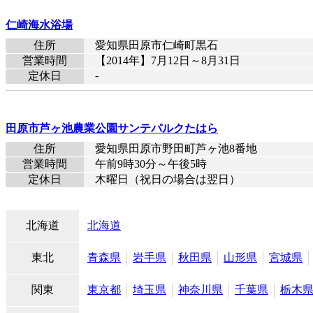
仁崎海水浴場
住所
愛知県田原市仁崎町黒石
営業時間
【2014年】7月12日～8月31日
-
定休日
田原市芦ヶ池農業公園サンテパルクたはら
住所
愛知県田原市野田町芦ヶ池8番地
営業時間
午前9時30分～午後5時
定休日
木曜日（祝日の場合は翌日）
北海道
北海道
東北
青森県
岩手県
秋田県
山形県
宮城県
関東
東京都
埼玉県
神奈川県
千葉県
栃木