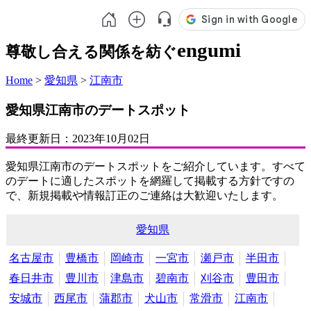
engumi
尊敬し合える関係を紡ぐ
Home
>
愛知県
>
江南市
愛知県江南市のデートスポット
最終更新日：
2023年10月02日
愛知県江南市のデートスポットをご紹介しています。すべて
のデートに適したスポットを網羅して掲載する方針ですの
で、新規掲載や情報訂正のご連絡は大歓迎いたします。
愛知県
名古屋市
豊橋市
岡崎市
一宮市
瀬戸市
半田市
春日井市
豊川市
津島市
碧南市
刈谷市
豊田市
安城市
西尾市
蒲郡市
犬山市
常滑市
江南市