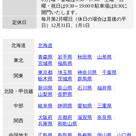
曜・祝日は9:30～19:00※駐車場は8:30に
開門いたします。
毎月第2月曜日（休日の場合は直後の平
定休日
日）12月31日、1月1日
北海道
北海道
青森県
岩手県
秋田県
山形県
東北
宮城県
福島県
東京都
埼玉県
神奈川県
千葉県
関東
栃木県
茨城県
群馬県
新潟県
富山県
石川県
福井県
北陸・甲信越
山梨県
長野県
中部
岐阜県
静岡県
愛知県
三重県
大阪府
京都府
滋賀県
奈良県
関西
兵庫県
和歌山県
中国地方
広島県
鳥取県
島根県
岡山県
山口県