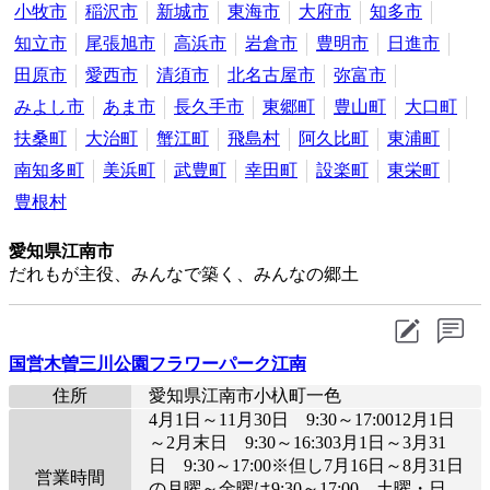
小牧市
稲沢市
新城市
東海市
大府市
知多市
知立市
尾張旭市
高浜市
岩倉市
豊明市
日進市
田原市
愛西市
清須市
北名古屋市
弥富市
みよし市
あま市
長久手市
東郷町
豊山町
大口町
扶桑町
大治町
蟹江町
飛島村
阿久比町
東浦町
南知多町
美浜町
武豊町
幸田町
設楽町
東栄町
豊根村
愛知県江南市
だれもが主役、みんなで築く、みんなの郷土
国営木曽三川公園フラワーパーク江南
住所
愛知県江南市小杁町一色
4月1日～11月30日 9:30～17:0012月1日
～2月末日 9:30～16:303月1日～3月31
日 9:30～17:00※但し7月16日～8月31日
営業時間
の月曜～金曜は9:30～17:00 土曜・日