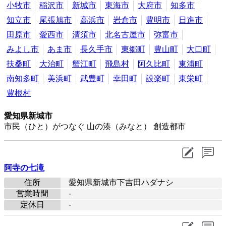
小牧市
稲沢市
新城市
東海市
大府市
知多市
知立市
尾張旭市
高浜市
岩倉市
豊明市
日進市
田原市
愛西市
清須市
北名古屋市
弥富市
みよし市
あま市
長久手市
東郷町
豊山町
大口町
扶桑町
大治町
蟹江町
飛島村
阿久比町
東浦町
南知多町
美浜町
武豊町
幸田町
設楽町
東栄町
豊根村
愛知県新城市
市民（ひと）がつなぐ 山の湊（みなと） 創造都市
阿寺の七滝
住所
愛知県新城市下吉田ハダナシ
-
営業時間
-
定休日