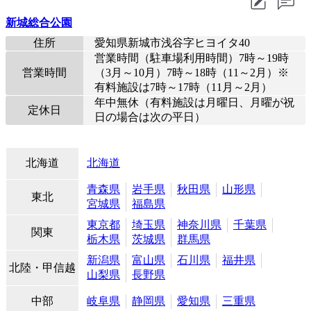
新城総合公園
住所
愛知県新城市浅谷字ヒヨイタ40
営業時間（駐車場利用時間）7時～19時
営業時間
（3月～10月）7時～18時（11～2月）※
有料施設は7時～17時（11月～2月）
年中無休（有料施設は月曜日、月曜が祝
定休日
日の場合は次の平日）
北海道
北海道
青森県
岩手県
秋田県
山形県
東北
宮城県
福島県
東京都
埼玉県
神奈川県
千葉県
関東
栃木県
茨城県
群馬県
新潟県
富山県
石川県
福井県
北陸・甲信越
山梨県
長野県
中部
岐阜県
静岡県
愛知県
三重県