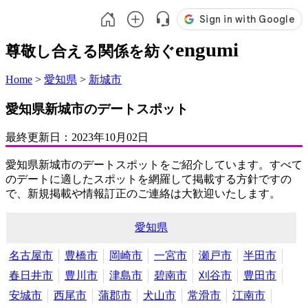
engumi
尊敬し合える関係を紡ぐ
Home
>
愛知県
>
新城市
愛知県新城市のデートスポット
最終更新日：
2023年10月02日
愛知県新城市のデートスポットをご紹介しています。すべて
のデートに適したスポットを網羅して掲載する方針ですの
で、新規掲載や情報訂正のご連絡は大歓迎いたします。
愛知県
名古屋市
豊橋市
岡崎市
一宮市
瀬戸市
半田市
春日井市
豊川市
津島市
碧南市
刈谷市
豊田市
安城市
西尾市
蒲郡市
犬山市
常滑市
江南市