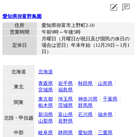
愛知県弥富野鳥園
住所
愛知県弥富市上野町2-10
営業時間
午前9時～午後5時
月曜日（月曜日が祝日及び国民の休日の
定休日
場合は翌日）年末年始（12月29日～1月1
日）
北海道
北海道
青森県
岩手県
秋田県
山形県
東北
宮城県
福島県
東京都
埼玉県
神奈川県
千葉県
関東
栃木県
茨城県
群馬県
新潟県
富山県
石川県
福井県
北陸・甲信越
山梨県
長野県
中部
岐阜県
静岡県
愛知県
三重県