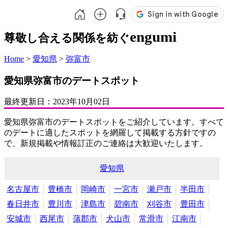
engumi
尊敬し合える関係を紡ぐ
Home
>
愛知県
>
弥富市
愛知県弥富市のデートスポット
最終更新日：
2023年10月02日
愛知県弥富市のデートスポットをご紹介しています。すべて
のデートに適したスポットを網羅して掲載する方針ですの
で、新規掲載や情報訂正のご連絡は大歓迎いたします。
愛知県
名古屋市
豊橋市
岡崎市
一宮市
瀬戸市
半田市
春日井市
豊川市
津島市
碧南市
刈谷市
豊田市
安城市
西尾市
蒲郡市
犬山市
常滑市
江南市