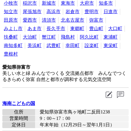
小牧市
稲沢市
新城市
東海市
大府市
知多市
知立市
尾張旭市
高浜市
岩倉市
豊明市
日進市
田原市
愛西市
清須市
北名古屋市
弥富市
みよし市
あま市
長久手市
東郷町
豊山町
大口町
扶桑町
大治町
蟹江町
飛島村
阿久比町
東浦町
南知多町
美浜町
武豊町
幸田町
設楽町
東栄町
豊根村
愛知県弥富市
美しい水と緑 みんなでつくる 交流拠点都市 みんなでつく
るきらめく弥富 自然と都市が調和する元気交流空間
海南こどもの国
住所
愛知県弥富市鳥ヶ地町二反田1238
営業時間
9：00～17：00
定休日
年末年始（12月29日～翌年1月1日）