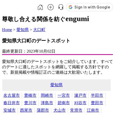
engumi
尊敬し合える関係を紡ぐ
Home
>
愛知県
>
大口町
愛知県大口町のデートスポット
最終更新日：
2023年10月02日
愛知県大口町のデートスポットをご紹介しています。すべて
のデートに適したスポットを網羅して掲載する方針ですの
で、新規掲載や情報訂正のご連絡は大歓迎いたします。
愛知県
名古屋市
豊橋市
岡崎市
一宮市
瀬戸市
半田市
春日井市
豊川市
津島市
碧南市
刈谷市
豊田市
安城市
西尾市
蒲郡市
犬山市
常滑市
江南市