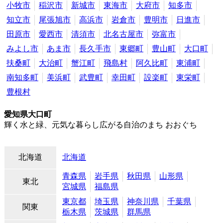
小牧市
稲沢市
新城市
東海市
大府市
知多市
知立市
尾張旭市
高浜市
岩倉市
豊明市
日進市
田原市
愛西市
清須市
北名古屋市
弥富市
みよし市
あま市
長久手市
東郷町
豊山町
大口町
扶桑町
大治町
蟹江町
飛島村
阿久比町
東浦町
南知多町
美浜町
武豊町
幸田町
設楽町
東栄町
豊根村
愛知県大口町
輝く水と緑、元気な暮らし広がる自治のまち おおぐち
北海道
北海道
青森県
岩手県
秋田県
山形県
東北
宮城県
福島県
東京都
埼玉県
神奈川県
千葉県
関東
栃木県
茨城県
群馬県