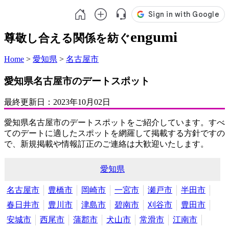
engumi
尊敬し合える関係を紡ぐ
Home
>
愛知県
>
名古屋市
愛知県名古屋市のデートスポット
最終更新日：
2023年10月02日
愛知県名古屋市のデートスポットをご紹介しています。すべ
てのデートに適したスポットを網羅して掲載する方針ですの
で、新規掲載や情報訂正のご連絡は大歓迎いたします。
愛知県
名古屋市
豊橋市
岡崎市
一宮市
瀬戸市
半田市
春日井市
豊川市
津島市
碧南市
刈谷市
豊田市
安城市
西尾市
蒲郡市
犬山市
常滑市
江南市