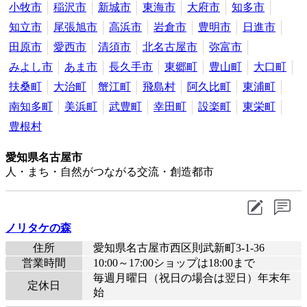
小牧市
稲沢市
新城市
東海市
大府市
知多市
知立市
尾張旭市
高浜市
岩倉市
豊明市
日進市
田原市
愛西市
清須市
北名古屋市
弥富市
みよし市
あま市
長久手市
東郷町
豊山町
大口町
扶桑町
大治町
蟹江町
飛島村
阿久比町
東浦町
南知多町
美浜町
武豊町
幸田町
設楽町
東栄町
豊根村
愛知県名古屋市
人・まち・自然がつながる交流・創造都市
ノリタケの森
住所
愛知県名古屋市西区則武新町3-1-36
営業時間
10:00～17:00ショップは18:00まで
毎週月曜日（祝日の場合は翌日）年末年
定休日
始