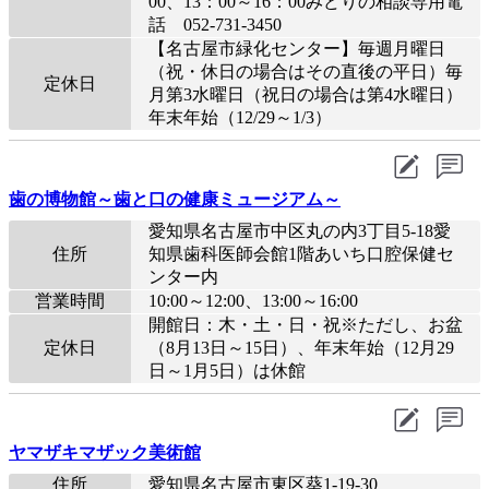
00、13：00～16：00みどりの相談専用電
話 052-731-3450
【名古屋市緑化センター】毎週月曜日
（祝・休日の場合はその直後の平日）毎
定休日
月第3水曜日（祝日の場合は第4水曜日）
年末年始（12/29～1/3）
歯の博物館～歯と口の健康ミュージアム～
愛知県名古屋市中区丸の内3丁目5-18愛
住所
知県歯科医師会館1階あいち口腔保健セ
ンター内
営業時間
10:00～12:00、13:00～16:00
開館日：木・土・日・祝※ただし、お盆
定休日
（8月13日～15日）、年末年始（12月29
日～1月5日）は休館
ヤマザキマザック美術館
住所
愛知県名古屋市東区葵1-19-30