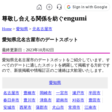
engumi
尊敬し合える関係を紡ぐ
Home
>
愛知県
>
北名古屋市
愛知県北名古屋市のデートスポット
最終更新日：
2023年10月02日
愛知県北名古屋市のデートスポットをご紹介しています。す
べてのデートに適したスポットを網羅して掲載する方針です
ので、新規掲載や情報訂正のご連絡は大歓迎いたします。
愛知県
名古屋市
豊橋市
岡崎市
一宮市
瀬戸市
半田市
春日井市
豊川市
津島市
碧南市
刈谷市
豊田市
安城市
西尾市
蒲郡市
犬山市
常滑市
江南市