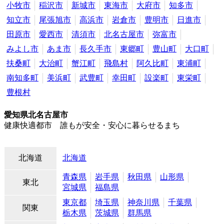
小牧市
稲沢市
新城市
東海市
大府市
知多市
知立市
尾張旭市
高浜市
岩倉市
豊明市
日進市
田原市
愛西市
清須市
北名古屋市
弥富市
みよし市
あま市
長久手市
東郷町
豊山町
大口町
扶桑町
大治町
蟹江町
飛島村
阿久比町
東浦町
南知多町
美浜町
武豊町
幸田町
設楽町
東栄町
豊根村
愛知県北名古屋市
健康快適都市 誰もが安全・安心に暮らせるまち
北海道
北海道
青森県
岩手県
秋田県
山形県
東北
宮城県
福島県
東京都
埼玉県
神奈川県
千葉県
関東
栃木県
茨城県
群馬県