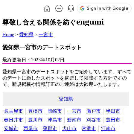
engumi
尊敬し合える関係を紡ぐ
Home
>
愛知県
>
一宮市
愛知県一宮市のデートスポット
最終更新日：
2023年10月02日
愛知県一宮市のデートスポットをご紹介しています。すべて
のデートに適したスポットを網羅して掲載する方針ですの
で、新規掲載や情報訂正のご連絡は大歓迎いたします。
愛知県
名古屋市
豊橋市
岡崎市
一宮市
瀬戸市
半田市
春日井市
豊川市
津島市
碧南市
刈谷市
豊田市
安城市
西尾市
蒲郡市
犬山市
常滑市
江南市