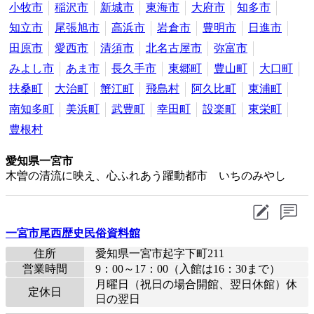
小牧市
稲沢市
新城市
東海市
大府市
知多市
知立市
尾張旭市
高浜市
岩倉市
豊明市
日進市
田原市
愛西市
清須市
北名古屋市
弥富市
みよし市
あま市
長久手市
東郷町
豊山町
大口町
扶桑町
大治町
蟹江町
飛島村
阿久比町
東浦町
南知多町
美浜町
武豊町
幸田町
設楽町
東栄町
豊根村
愛知県一宮市
木曽の清流に映え、心ふれあう躍動都市 いちのみやし
一宮市尾西歴史民俗資料館
住所
愛知県一宮市起字下町211
営業時間
9：00～17：00（入館は16：30まで）
月曜日（祝日の場合開館、翌日休館）休
定休日
日の翌日