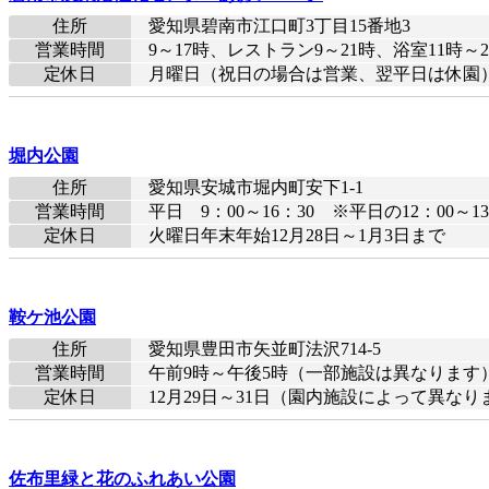
住所
愛知県碧南市江口町3丁目15番地3
営業時間
9～17時、レストラン9～21時、浴室11時～2
定休日
月曜日（祝日の場合は営業、翌平日は休園）
堀内公園
住所
愛知県安城市堀内町安下1-1
営業時間
平日 9：00～16：30 ※平日の12：0
定休日
火曜日年末年始12月28日～1月3日まで
鞍ケ池公園
住所
愛知県豊田市矢並町法沢714-5
営業時間
午前9時～午後5時（一部施設は異なります
定休日
12月29日～31日（園内施設によって異なり
佐布里緑と花のふれあい公園