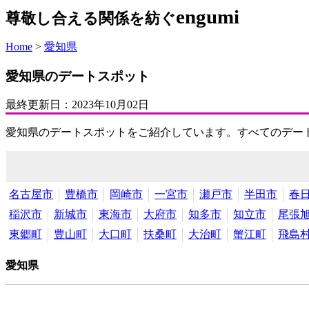
engumi
尊敬し合える関係を紡ぐ
Home
>
愛知県
愛知県のデートスポット
最終更新日：
2023年10月02日
愛知県のデートスポットをご紹介しています。すべてのデー
名古屋市
豊橋市
岡崎市
一宮市
瀬戸市
半田市
春
稲沢市
新城市
東海市
大府市
知多市
知立市
尾張
東郷町
豊山町
大口町
扶桑町
大治町
蟹江町
飛島
愛知県