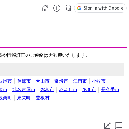
載や情報訂正のご連絡は大歓迎いたします。
西尾市
蒲郡市
犬山市
常滑市
江南市
小牧市
須市
北名古屋市
弥富市
みよし市
あま市
長久手市
設楽町
東栄町
豊根村