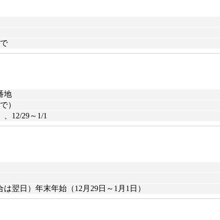
まで
番地
まで）
2/29～1/1
翌日）年末年始（12月29日～1月1日）