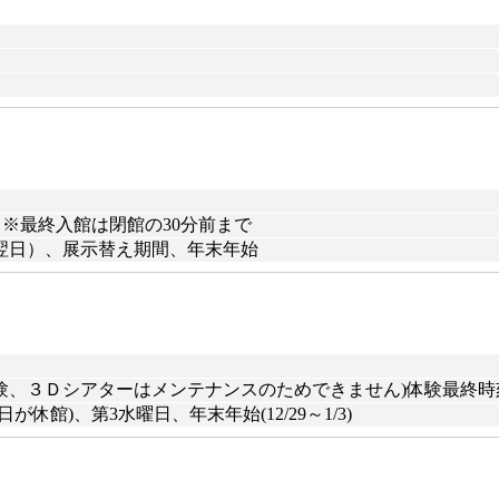
7:00 ※最終入館は閉館の30分前まで
翌日）、展示替え期間、年末年始
煙避難体験、３Ｄシアターはメンテナンスのためできません)体験最終時刻
館)、第3水曜日、年末年始(12/29～1/3)