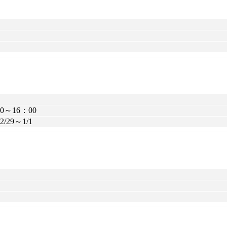
0～16：00
9～1/1