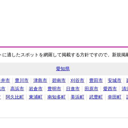
トに適したスポットを網羅して掲載する方針ですので、新規掲
愛知県
日井市
豊川市
津島市
碧南市
刈谷市
豊田市
安城市
旭市
高浜市
岩倉市
豊明市
日進市
田原市
愛西市
清
村
阿久比町
東浦町
南知多町
美浜町
武豊町
幸田町