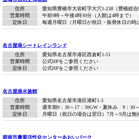
住所
愛知県豊橋市大岩町字大穴1-238（豊橋総
営業時間
午前9時～午後4時30分（入館は4時まで）
定休日
毎週月曜日（月曜日が祝日・振替休日の時は翌
名古屋港シートレインランド
住所
愛知県名古屋市港区西倉町1-51
営業時間
公式HPをご参照ください
定休日
公式HPをご参照ください
名古屋港水族館
住所
愛知県名古屋市港区港町1-3
営業時間
通常期9：30～17：30GW・夏休み 9：3
定休日
月曜日（祝日の場合は翌日）7月～9月は無
碧南市農業活性化センターあおいパーク