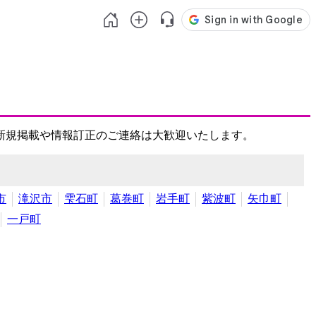
新規掲載や情報訂正のご連絡は大歓迎いたします。
市
滝沢市
雫石町
葛巻町
岩手町
紫波町
矢巾町
一戸町