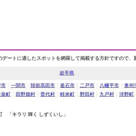
のデートに適したスポットを網羅して掲載する方針ですので、
岩手県
野市
一関市
陸前高田市
釜石市
二戸市
八幡平市
奥州
岩泉町
田野畑村
普代村
軽米町
野田村
九戸村
洋野町
 「キラリ 輝く しずくいし」