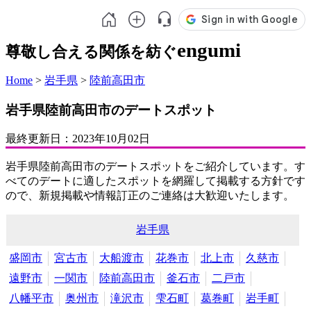
engumi
尊敬し合える関係を紡ぐ
Home
>
岩手県
>
陸前高田市
岩手県陸前高田市のデートスポット
最終更新日：
2023年10月02日
岩手県陸前高田市のデートスポットをご紹介しています。す
べてのデートに適したスポットを網羅して掲載する方針です
ので、新規掲載や情報訂正のご連絡は大歓迎いたします。
岩手県
盛岡市
宮古市
大船渡市
花巻市
北上市
久慈市
遠野市
一関市
陸前高田市
釜石市
二戸市
八幡平市
奥州市
滝沢市
雫石町
葛巻町
岩手町