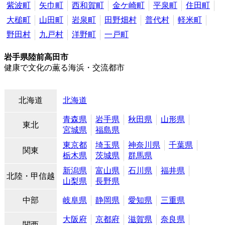
紫波町
矢巾町
西和賀町
金ケ崎町
平泉町
住田町
大槌町
山田町
岩泉町
田野畑村
普代村
軽米町
野田村
九戸村
洋野町
一戸町
岩手県陸前高田市
健康で文化の薫る海浜・交流都市
北海道
北海道
青森県
岩手県
秋田県
山形県
東北
宮城県
福島県
東京都
埼玉県
神奈川県
千葉県
関東
栃木県
茨城県
群馬県
新潟県
富山県
石川県
福井県
北陸・甲信越
山梨県
長野県
中部
岐阜県
静岡県
愛知県
三重県
大阪府
京都府
滋賀県
奈良県
関西