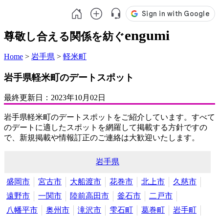
engumi
尊敬し合える関係を紡ぐ
Home
>
岩手県
>
軽米町
岩手県軽米町のデートスポット
最終更新日：
2023年10月02日
岩手県軽米町のデートスポットをご紹介しています。すべて
のデートに適したスポットを網羅して掲載する方針ですの
で、新規掲載や情報訂正のご連絡は大歓迎いたします。
岩手県
盛岡市
宮古市
大船渡市
花巻市
北上市
久慈市
遠野市
一関市
陸前高田市
釜石市
二戸市
八幡平市
奥州市
滝沢市
雫石町
葛巻町
岩手町