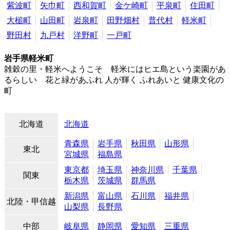
紫波町
矢巾町
西和賀町
金ケ崎町
平泉町
住田町
大槌町
山田町
岩泉町
田野畑村
普代村
軽米町
野田村
九戸村
洋野町
一戸町
岩手県軽米町
雑穀の里・軽米へようこそ 軽米にはヒエ島という楽園があ
るらしい 花と緑があふれ 人が輝く ふれあいと 健康文化の
町
北海道
北海道
青森県
岩手県
秋田県
山形県
東北
宮城県
福島県
東京都
埼玉県
神奈川県
千葉県
関東
栃木県
茨城県
群馬県
新潟県
富山県
石川県
福井県
北陸・甲信越
山梨県
長野県
中部
岐阜県
静岡県
愛知県
三重県