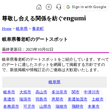
engumi
尊敬し合える関係を紡ぐ
Home
>
岐阜県
>
養老町
岐阜県養老町のデートスポット
最終更新日：
2023年10月02日
岐阜県養老町のデートスポットをご紹介しています。すべて
のデートに適したスポットを網羅して掲載する方針ですの
で、新規掲載や情報訂正のご連絡は大歓迎いたします。
岐阜県
岐阜市
大垣市
高山市
多治見市
関市
中津川市
美濃市
瑞浪市
羽島市
恵那市
美濃加茂市
土岐市
各務原市
可児市
山県市
瑞穂市
飛騨市
本巣市