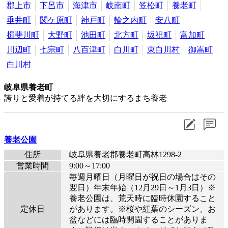
郡上市
下呂市
海津市
岐南町
笠松町
養老町
垂井町
関ケ原町
神戸町
輪之内町
安八町
揖斐川町
大野町
池田町
北方町
坂祝町
富加町
川辺町
七宗町
八百津町
白川町
東白川村
御嵩町
白川村
岐阜県養老町
誇りと愛着が持てる絆を大切にするまち養老
養老公園
住所
岐阜県養老郡養老町高林1298-2
営業時間
9:00～17:00
毎週月曜日（月曜日が祝日の場合はその
翌日）年末年始（12月29日～1月3日）※
養老公園は、荒天時に臨時休園すること
定休日
があります。※桜や紅葉のシーズン、お
盆などには臨時開園することがありま