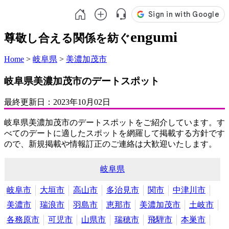
engumi
尊敬し合える関係を紡ぐ
Home
>
岐阜県
>
美濃加茂市
岐阜県美濃加茂市のデートスポット
最終更新日：
2023年10月02日
岐阜県美濃加茂市のデートスポットをご紹介しています。す
べてのデートに適したスポットを網羅して掲載する方針です
ので、新規掲載や情報訂正のご連絡は大歓迎いたします。
岐阜県
岐阜市
大垣市
高山市
多治見市
関市
中津川市
美濃市
瑞浪市
羽島市
恵那市
美濃加茂市
土岐市
各務原市
可児市
山県市
瑞穂市
飛騨市
本巣市