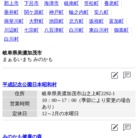
郡上市
下呂市
海津市
岐南町
笠松町
養老町
垂井町
関ケ原町
神戸町
輪之内町
安八町
揖斐川町
大野町
池田町
北方町
坂祝町
富加町
川辺町
七宗町
八百津町
白川町
東白川村
御嵩町
白川村
岐阜県美濃加茂市
まぁるいまち みのかも
平成記念公園日本昭和村
住所
岐阜県美濃加茂市山之上町2292-1
10：00～17：00（季節により変更の場合
営業時間
あり）
定休日
12～2月の水曜日
みのかも健康の森