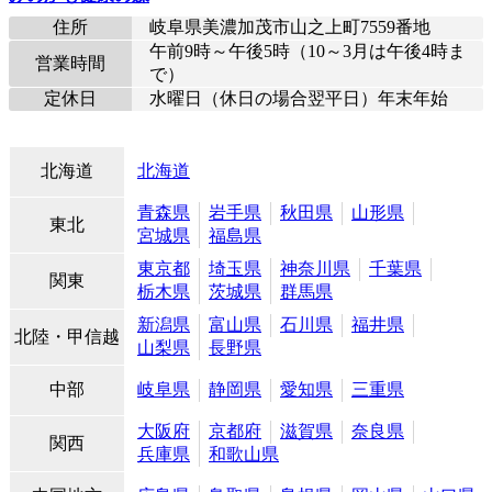
住所
岐阜県美濃加茂市山之上町7559番地
午前9時～午後5時（10～3月は午後4時ま
営業時間
で）
定休日
水曜日（休日の場合翌平日）年末年始
北海道
北海道
青森県
岩手県
秋田県
山形県
東北
宮城県
福島県
東京都
埼玉県
神奈川県
千葉県
関東
栃木県
茨城県
群馬県
新潟県
富山県
石川県
福井県
北陸・甲信越
山梨県
長野県
中部
岐阜県
静岡県
愛知県
三重県
大阪府
京都府
滋賀県
奈良県
関西
兵庫県
和歌山県