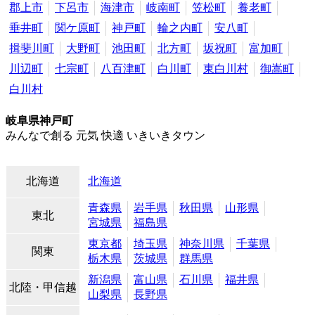
郡上市
下呂市
海津市
岐南町
笠松町
養老町
垂井町
関ケ原町
神戸町
輪之内町
安八町
揖斐川町
大野町
池田町
北方町
坂祝町
富加町
川辺町
七宗町
八百津町
白川町
東白川村
御嵩町
白川村
岐阜県神戸町
みんなで創る 元気 快適 いきいきタウン
北海道
北海道
青森県
岩手県
秋田県
山形県
東北
宮城県
福島県
東京都
埼玉県
神奈川県
千葉県
関東
栃木県
茨城県
群馬県
新潟県
富山県
石川県
福井県
北陸・甲信越
山梨県
長野県