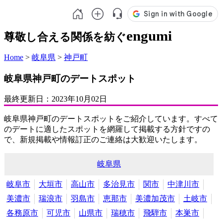
engumi
尊敬し合える関係を紡ぐ
Home
>
岐阜県
>
神戸町
岐阜県神戸町のデートスポット
最終更新日：
2023年10月02日
岐阜県神戸町のデートスポットをご紹介しています。すべて
のデートに適したスポットを網羅して掲載する方針ですの
で、新規掲載や情報訂正のご連絡は大歓迎いたします。
岐阜県
岐阜市
大垣市
高山市
多治見市
関市
中津川市
美濃市
瑞浪市
羽島市
恵那市
美濃加茂市
土岐市
各務原市
可児市
山県市
瑞穂市
飛騨市
本巣市