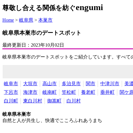
engumi
尊敬し合える関係を紡ぐ
Home
>
岐阜県
>
本巣市
岐阜県本巣市のデートスポット
最終更新日：
2023年10月02日
岐阜県本巣市のデートスポットをご紹介しています。すべて
岐阜市
大垣市
高山市
多治見市
関市
中津川市
美
下呂市
海津市
岐南町
笠松町
養老町
垂井町
関ケ
白川町
東白川村
御嵩町
白川村
岐阜県本巣市
自然と人が共生し、快適でこころふれあうまち