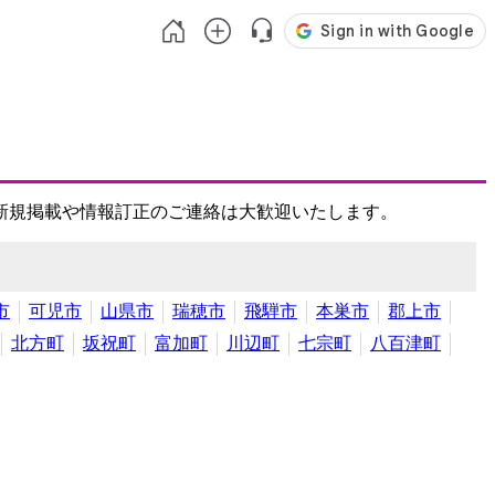
新規掲載や情報訂正のご連絡は大歓迎いたします。
市
可児市
山県市
瑞穂市
飛騨市
本巣市
郡上市
北方町
坂祝町
富加町
川辺町
七宗町
八百津町