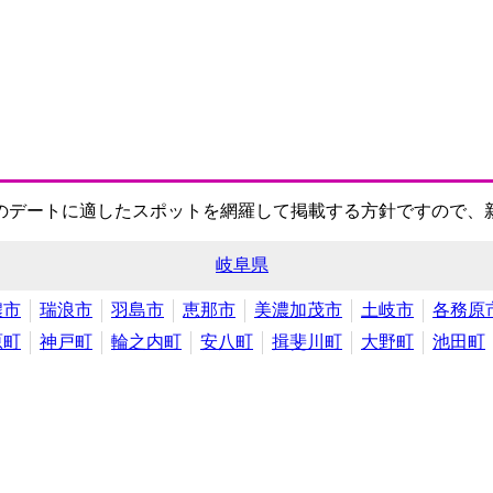
のデートに適したスポットを網羅して掲載する方針ですので、
岐阜県
濃市
瑞浪市
羽島市
恵那市
美濃加茂市
土岐市
各務原
原町
神戸町
輪之内町
安八町
揖斐川町
大野町
池田町