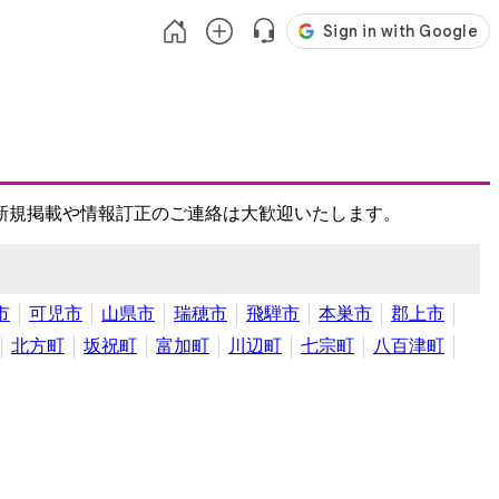
新規掲載や情報訂正のご連絡は大歓迎いたします。
市
可児市
山県市
瑞穂市
飛騨市
本巣市
郡上市
北方町
坂祝町
富加町
川辺町
七宗町
八百津町