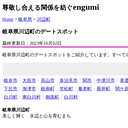
engumi
尊敬し合える関係を紡ぐ
Home
>
岐阜県
>
川辺町
岐阜県川辺町のデートスポット
最終更新日：
2023年10月02日
岐阜県川辺町のデートスポットをご紹介しています。すべて
岐阜市
大垣市
高山市
多治見市
関市
中津川市
美
下呂市
海津市
岐南町
笠松町
養老町
垂井町
関ケ
白川町
東白川村
御嵩町
白川村
岐阜県川辺町
美しく輝く 水辺と心を育むまち