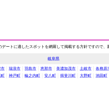
のデートに適したスポットを網羅して掲載する方針ですので、
岐阜県
濃市
瑞浪市
羽島市
恵那市
美濃加茂市
土岐市
各務原
原町
神戸町
輪之内町
安八町
揖斐川町
大野町
池田町