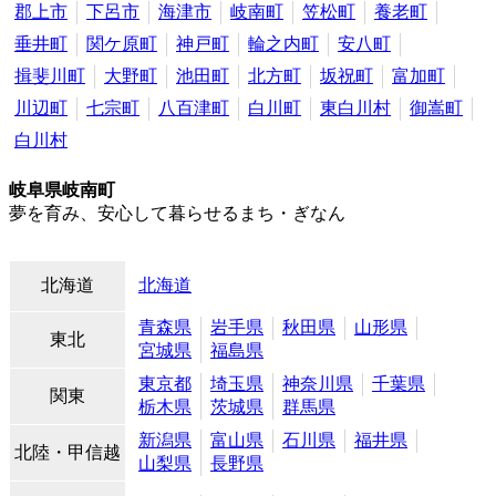
郡上市
下呂市
海津市
岐南町
笠松町
養老町
垂井町
関ケ原町
神戸町
輪之内町
安八町
揖斐川町
大野町
池田町
北方町
坂祝町
富加町
川辺町
七宗町
八百津町
白川町
東白川村
御嵩町
白川村
岐阜県岐南町
夢を育み、安心して暮らせるまち・ぎなん
北海道
北海道
青森県
岩手県
秋田県
山形県
東北
宮城県
福島県
東京都
埼玉県
神奈川県
千葉県
関東
栃木県
茨城県
群馬県
新潟県
富山県
石川県
福井県
北陸・甲信越
山梨県
長野県