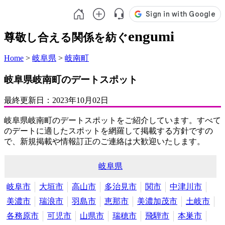
engumi
尊敬し合える関係を紡ぐ
Home
>
岐阜県
>
岐南町
岐阜県岐南町のデートスポット
最終更新日：
2023年10月02日
岐阜県岐南町のデートスポットをご紹介しています。すべて
のデートに適したスポットを網羅して掲載する方針ですの
で、新規掲載や情報訂正のご連絡は大歓迎いたします。
岐阜県
岐阜市
大垣市
高山市
多治見市
関市
中津川市
美濃市
瑞浪市
羽島市
恵那市
美濃加茂市
土岐市
各務原市
可児市
山県市
瑞穂市
飛騨市
本巣市