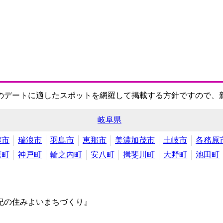
のデートに適したスポットを網羅して掲載する方針ですので、
岐阜県
濃市
瑞浪市
羽島市
恵那市
美濃加茂市
土岐市
各務原
原町
神戸町
輪之内町
安八町
揖斐川町
大野町
池田町
紀の住みよいまちづくり』