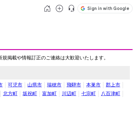
新規掲載や情報訂正のご連絡は大歓迎いたします。
市
可児市
山県市
瑞穂市
飛騨市
本巣市
郡上市
北方町
坂祝町
富加町
川辺町
七宗町
八百津町