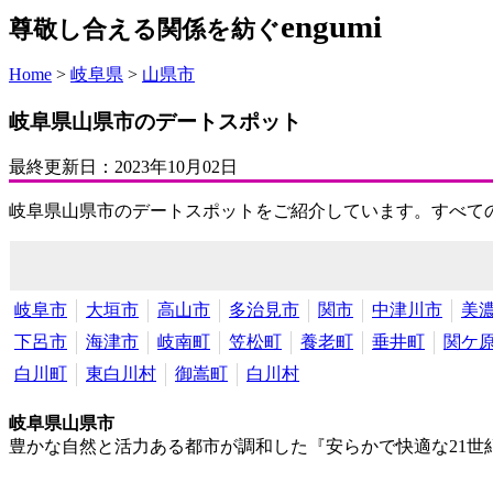
engumi
尊敬し合える関係を紡ぐ
Home
>
岐阜県
>
山県市
岐阜県山県市のデートスポット
最終更新日：
2023年10月02日
岐阜県山県市のデートスポットをご紹介しています。すべて
岐阜市
大垣市
高山市
多治見市
関市
中津川市
美
下呂市
海津市
岐南町
笠松町
養老町
垂井町
関ケ
白川町
東白川村
御嵩町
白川村
岐阜県山県市
豊かな自然と活力ある都市が調和した『安らかで快適な21世