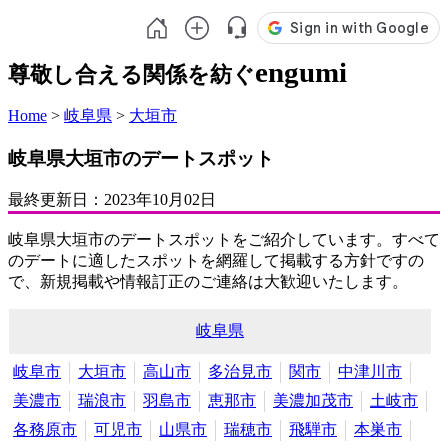
engumi
尊敬し合える関係を紡ぐ
Home
>
岐阜県
>
大垣市
岐阜県大垣市のデートスポット
最終更新日：
2023年10月02日
岐阜県大垣市のデートスポットをご紹介しています。すべて
のデートに適したスポットを網羅して掲載する方針ですの
で、新規掲載や情報訂正のご連絡は大歓迎いたします。
岐阜県
岐阜市
大垣市
高山市
多治見市
関市
中津川市
美濃市
瑞浪市
羽島市
恵那市
美濃加茂市
土岐市
各務原市
可児市
山県市
瑞穂市
飛騨市
本巣市