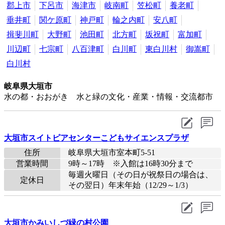
郡上市
下呂市
海津市
岐南町
笠松町
養老町
垂井町
関ケ原町
神戸町
輪之内町
安八町
揖斐川町
大野町
池田町
北方町
坂祝町
富加町
川辺町
七宗町
八百津町
白川町
東白川村
御嵩町
白川村
岐阜県大垣市
水の都・おおがき 水と緑の文化・産業・情報・交流都市
大垣市スイトピアセンターこどもサイエンスプラザ
住所
岐阜県大垣市室本町5-51
営業時間
9時～17時 ※入館は16時30分まで
毎週火曜日（その日が祝祭日の場合は、
定休日
その翌日）年末年始（12/29～1/3）
大垣市かみいしづ緑の村公園