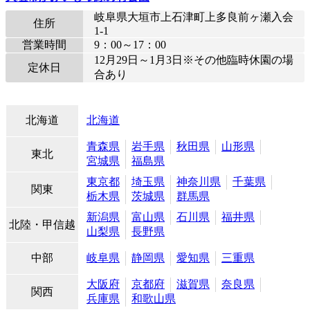
岐阜県大垣市上石津町上多良前ヶ瀬入会
住所
1-1
営業時間
9：00～17：00
12月29日～1月3日※その他臨時休園の場
定休日
合あり
北海道
北海道
青森県
岩手県
秋田県
山形県
東北
宮城県
福島県
東京都
埼玉県
神奈川県
千葉県
関東
栃木県
茨城県
群馬県
新潟県
富山県
石川県
福井県
北陸・甲信越
山梨県
長野県
中部
岐阜県
静岡県
愛知県
三重県
大阪府
京都府
滋賀県
奈良県
関西
兵庫県
和歌山県