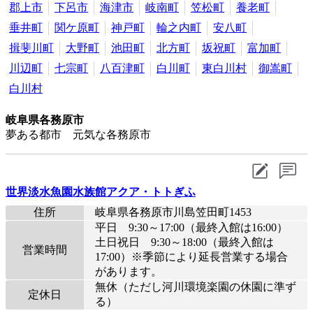
郡上市
下呂市
海津市
岐南町
笠松町
養老町
垂井町
関ケ原町
神戸町
輪之内町
安八町
揖斐川町
大野町
池田町
北方町
坂祝町
富加町
川辺町
七宗町
八百津町
白川町
東白川村
御嵩町
白川村
岐阜県各務原市
夢ある都市 元気な各務原市
世界淡水魚園水族館アクア・トトぎふ
住所
岐阜県各務原市川島笠田町1453
平日 9:30～17:00（最終入館は16:00）
土日祝日 9:30～18:00（最終入館は
営業時間
17:00）※季節により延長営業する場合
があります。
無休（ただし河川環境楽園の休園に準ず
定休日
る）