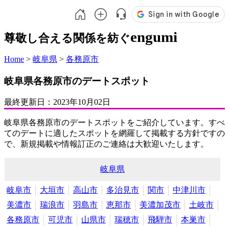
engumi
尊敬し合える関係を紡ぐ
Home
>
岐阜県
>
各務原市
岐阜県各務原市のデートスポット
最終更新日：
2023年10月02日
岐阜県各務原市のデートスポットをご紹介しています。すべ
てのデートに適したスポットを網羅して掲載する方針ですの
で、新規掲載や情報訂正のご連絡は大歓迎いたします。
岐阜県
岐阜市
大垣市
高山市
多治見市
関市
中津川市
美濃市
瑞浪市
羽島市
恵那市
美濃加茂市
土岐市
各務原市
可児市
山県市
瑞穂市
飛騨市
本巣市