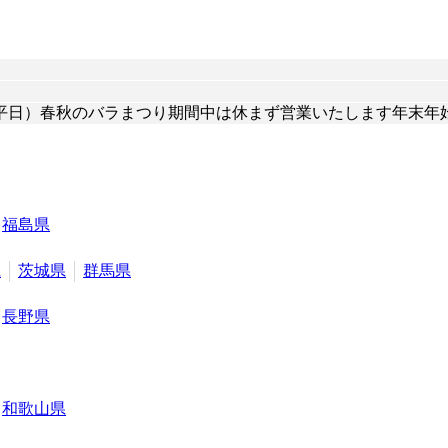
日）春秋のバラまつり期間中は休まず営業いたします年末年始 1
福島県
県
茨城県
群馬県
長野県
和歌山県