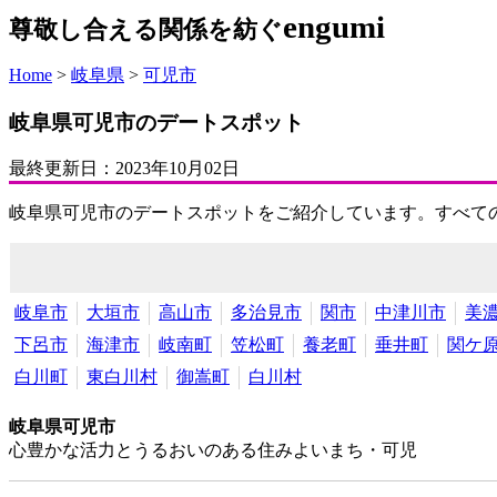
engumi
尊敬し合える関係を紡ぐ
Home
>
岐阜県
>
可児市
岐阜県可児市のデートスポット
最終更新日：
2023年10月02日
岐阜県可児市のデートスポットをご紹介しています。すべて
岐阜市
大垣市
高山市
多治見市
関市
中津川市
美
下呂市
海津市
岐南町
笠松町
養老町
垂井町
関ケ
白川町
東白川村
御嵩町
白川村
岐阜県可児市
心豊かな活力とうるおいのある住みよいまち・可児