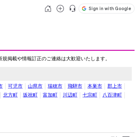
新規掲載や情報訂正のご連絡は大歓迎いたします。
市
可児市
山県市
瑞穂市
飛騨市
本巣市
郡上市
北方町
坂祝町
富加町
川辺町
七宗町
八百津町