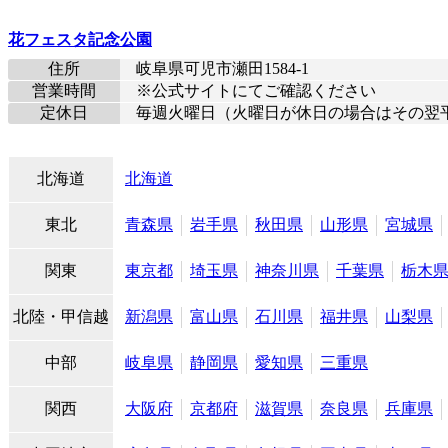
花フェスタ記念公園
住所
岐阜県可児市瀬田1584-1
営業時間
※公式サイトにてご確認ください
定休日
毎週火曜日（火曜日が休日の場合はその翌平
北海道
北海道
東北
青森県
岩手県
秋田県
山形県
宮城県
関東
東京都
埼玉県
神奈川県
千葉県
栃木
北陸・甲信越
新潟県
富山県
石川県
福井県
山梨県
中部
岐阜県
静岡県
愛知県
三重県
関西
大阪府
京都府
滋賀県
奈良県
兵庫県