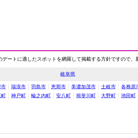
のデートに適したスポットを網羅して掲載する方針ですので、
岐阜県
濃市
瑞浪市
羽島市
恵那市
美濃加茂市
土岐市
各務原
原町
神戸町
輪之内町
安八町
揖斐川町
大野町
池田町