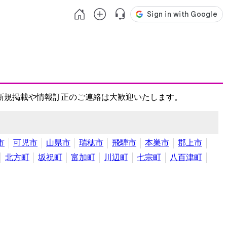
新規掲載や情報訂正のご連絡は大歓迎いたします。
市
可児市
山県市
瑞穂市
飛騨市
本巣市
郡上市
北方町
坂祝町
富加町
川辺町
七宗町
八百津町