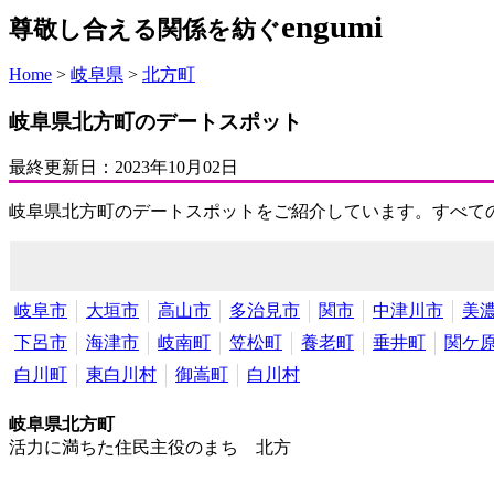
engumi
尊敬し合える関係を紡ぐ
Home
>
岐阜県
>
北方町
岐阜県北方町のデートスポット
最終更新日：
2023年10月02日
岐阜県北方町のデートスポットをご紹介しています。すべて
岐阜市
大垣市
高山市
多治見市
関市
中津川市
美
下呂市
海津市
岐南町
笠松町
養老町
垂井町
関ケ
白川町
東白川村
御嵩町
白川村
岐阜県北方町
活力に満ちた住民主役のまち 北方