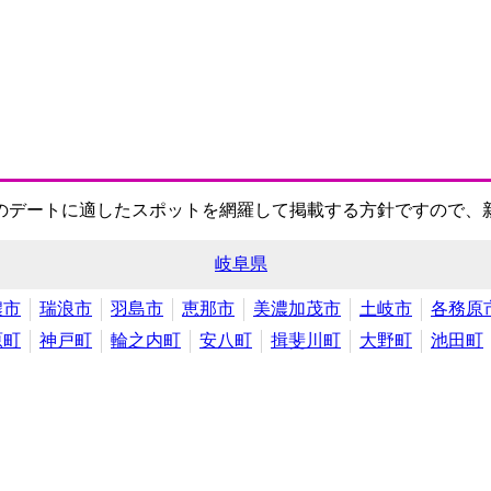
のデートに適したスポットを網羅して掲載する方針ですので、
岐阜県
濃市
瑞浪市
羽島市
恵那市
美濃加茂市
土岐市
各務原
原町
神戸町
輪之内町
安八町
揖斐川町
大野町
池田町