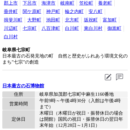
郡上市
下呂市
海津市
岐南町
笠松町
養老町
垂井町
関ケ原町
神戸町
輪之内町
安八町
揖斐川町
大野町
池田町
北方町
坂祝町
富加町
川辺町
七宗町
八百津町
白川町
東白川村
御嵩町
白川村
岐阜県七宗町
日本最古の石発見地の町 自然と歴史がふれあう環境文化の
まち”七宗”の創造
日本最古の石博物館
住所
岐阜県加茂郡七宗町中麻生1160番地
午前9時～午後4時30分（入館は午後4時
営業時間
まで）
木曜日（木曜日が祝日・振替休日の場合
定休日
は開館）国民の祝日・振替休日の翌日年
末年始（12月28日～1月1日）