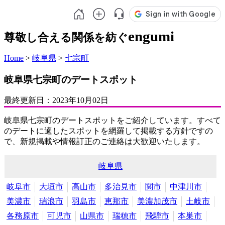
engumi
尊敬し合える関係を紡ぐ
Home
>
岐阜県
>
七宗町
岐阜県七宗町のデートスポット
最終更新日：
2023年10月02日
岐阜県七宗町のデートスポットをご紹介しています。すべて
のデートに適したスポットを網羅して掲載する方針ですの
で、新規掲載や情報訂正のご連絡は大歓迎いたします。
岐阜県
岐阜市
大垣市
高山市
多治見市
関市
中津川市
美濃市
瑞浪市
羽島市
恵那市
美濃加茂市
土岐市
各務原市
可児市
山県市
瑞穂市
飛騨市
本巣市