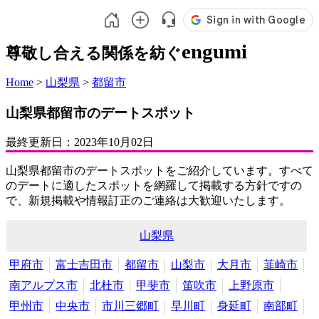
engumi
尊敬し合える関係を紡ぐ
Home
>
山梨県
>
都留市
山梨県都留市のデートスポット
最終更新日：
2023年10月02日
山梨県都留市のデートスポットをご紹介しています。すべて
のデートに適したスポットを網羅して掲載する方針ですの
で、新規掲載や情報訂正のご連絡は大歓迎いたします。
山梨県
甲府市
富士吉田市
都留市
山梨市
大月市
韮崎市
南アルプス市
北杜市
甲斐市
笛吹市
上野原市
甲州市
中央市
市川三郷町
早川町
身延町
南部町