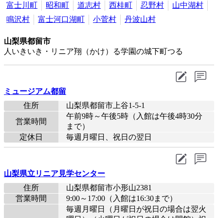
富士川町
昭和町
道志村
西桂町
忍野村
山中湖村
鳴沢村
富士河口湖町
小菅村
丹波山村
山梨県都留市
人いきいき・リニア翔（かけ）る学園の城下町つる
ミュージアム都留
住所
山梨県都留市上谷1-5-1
午前9時～午後5時（入館は午後4時30分
営業時間
まで）
定休日
毎週月曜日、祝日の翌日
山梨県立リニア見学センター
住所
山梨県都留市小形山2381
営業時間
9:00～17:00（入館は16:30まで）
毎週月曜日（月曜日が祝日の場合は翌火