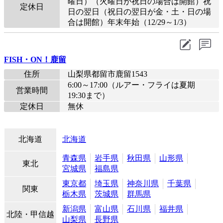
曜日）（火曜日が祝日の場合は開館）祝
定休日
日の翌日（祝日の翌日が金・土・日の場
合は開館）年末年始（12/29～1/3）
FISH・ON！鹿留
住所
山梨県都留市鹿留1543
6:00～17:00（ルアー・フライは夏期
営業時間
19:30まで）
定休日
無休
北海道
北海道
青森県
岩手県
秋田県
山形県
東北
宮城県
福島県
東京都
埼玉県
神奈川県
千葉県
関東
栃木県
茨城県
群馬県
新潟県
富山県
石川県
福井県
北陸・甲信越
山梨県
長野県