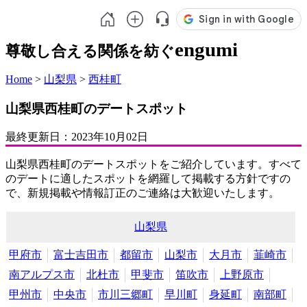
engumi
尊敬し合える関係を紡ぐ
Home
>
山梨県
>
西桂町
山梨県西桂町のデートスポット
最終更新日：
2023年10月02日
山梨県西桂町のデートスポットをご紹介しています。すべて
のデートに適したスポットを網羅して掲載する方針ですの
で、新規掲載や情報訂正のご連絡は大歓迎いたします。
山梨県
甲府市
富士吉田市
都留市
山梨市
大月市
韮崎市
南アルプス市
北杜市
甲斐市
笛吹市
上野原市
甲州市
中央市
市川三郷町
早川町
身延町
南部町