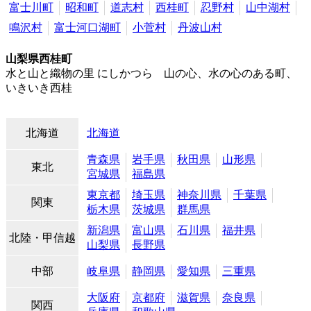
富士川町
昭和町
道志村
西桂町
忍野村
山中湖村
鳴沢村
富士河口湖町
小菅村
丹波山村
山梨県西桂町
水と山と織物の里 にしかつら 山の心、水の心のある町、
いきいき西桂
北海道
北海道
青森県
岩手県
秋田県
山形県
東北
宮城県
福島県
東京都
埼玉県
神奈川県
千葉県
関東
栃木県
茨城県
群馬県
新潟県
富山県
石川県
福井県
北陸・甲信越
山梨県
長野県
中部
岐阜県
静岡県
愛知県
三重県
大阪府
京都府
滋賀県
奈良県
関西