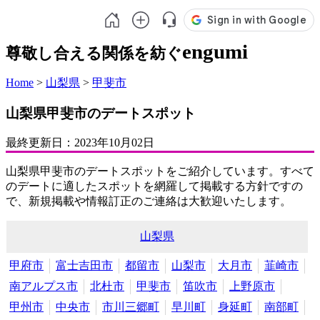
engumi
尊敬し合える関係を紡ぐ
Home
>
山梨県
>
甲斐市
山梨県甲斐市のデートスポット
最終更新日：
2023年10月02日
山梨県甲斐市のデートスポットをご紹介しています。すべて
のデートに適したスポットを網羅して掲載する方針ですの
で、新規掲載や情報訂正のご連絡は大歓迎いたします。
山梨県
甲府市
富士吉田市
都留市
山梨市
大月市
韮崎市
南アルプス市
北杜市
甲斐市
笛吹市
上野原市
甲州市
中央市
市川三郷町
早川町
身延町
南部町