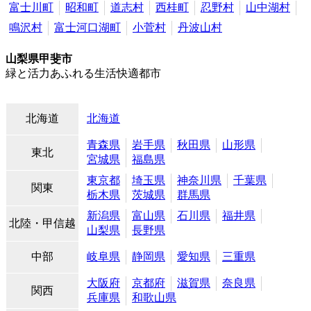
富士川町
昭和町
道志村
西桂町
忍野村
山中湖村
鳴沢村
富士河口湖町
小菅村
丹波山村
山梨県甲斐市
緑と活力あふれる生活快適都市
北海道
北海道
青森県
岩手県
秋田県
山形県
東北
宮城県
福島県
東京都
埼玉県
神奈川県
千葉県
関東
栃木県
茨城県
群馬県
新潟県
富山県
石川県
福井県
北陸・甲信越
山梨県
長野県
中部
岐阜県
静岡県
愛知県
三重県
大阪府
京都府
滋賀県
奈良県
関西
兵庫県
和歌山県